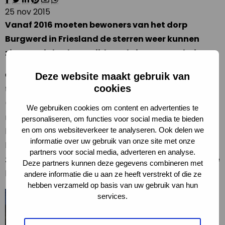
25 nov 2015
Vanaf 2016 moeten bewoners van het dorp
Burgwerd in Friesland de sterren weer kunnen
zien. Dat is besloten tijdens de jaarvergadering.
Om het dorp donkerder te maken en om te dopen
Deze website maakt gebruik van
cookies
tot, zoals de Friesen het zeggen ‘Skimerdoarp’
(schemerdorp) moet er een hoop gebeuren. Zo
We gebruiken cookies om content en advertenties te
moeten LED armaturen gaan zorgen voor een energie
personaliseren, om functies voor social media te bieden
besparing van 70%, worden er overbodige
en om ons websiteverkeer te analyseren. Ook delen we
informatie over uw gebruik van onze site met onze
lichtmasten verwijderd om de sterrenhemel weer
partners voor social media, adverteren en analyse.
zichtbaar te maken en komen er vleermuisvriendelijke
Deze partners kunnen deze gegevens combineren met
lampen.
andere informatie die u aan ze heeft verstrekt of die ze
hebben verzameld op basis van uw gebruik van hun
De kosten
services.
bedragen 24000
euro maar