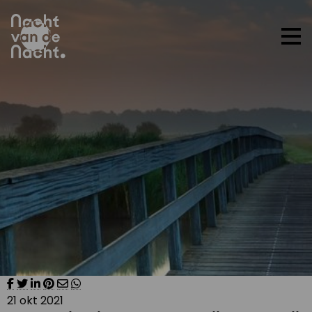
Op
me
21 okt 2021