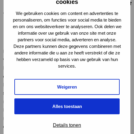
cookies
weer een magische lichtjesroute te lopen op het Fort
bij Vechten.
We gebruiken cookies om content en advertenties te
personaliseren, om functies voor social media te bieden
en om ons websiteverkeer te analyseren. Ook delen we
informatie over uw gebruik van onze site met onze
partners voor social media, adverteren en analyse.
Deze partners kunnen deze gegevens combineren met
De Nacht van de Nacht draait om de bewondering
andere informatie die u aan ze heeft verstrekt of die ze
van de Nacht, en om aandacht op te roepen voor
hebben verzameld op basis van uw gebruik van hun
services.
lichtvervuiling. Het donkere fort is de perfecte plek
om de Nacht op zijn mooist te zien! Met alleen wat
lampjes om je route aan te duiden en de prachtige
Weigeren
sterrenhemel boven je. Bij helder weer is het zelfs
mogelijk om deze sterren te bekijken met telescopen.
Alles toestaan
Het oude fort, gebouwd tussen 1867 en 1870, is
normaal alleen overdag te bezoeken, maar is maar
Details tonen
één keer per jaar te bezoeken in het donker; tijdens