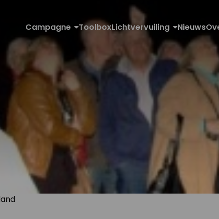
Campagne
Toolbox
Lichtvervuiling
Nieuws
Ov
land