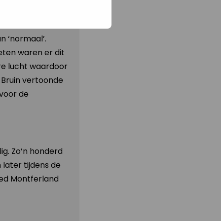
enieten. De
ndelaars een
n ‘normaal’.
ten waren er dit
ere lucht waardoor
 Bruin vertoonde
rvoor de
ig. Zo’n honderd
later tijdens de
oed Montferland