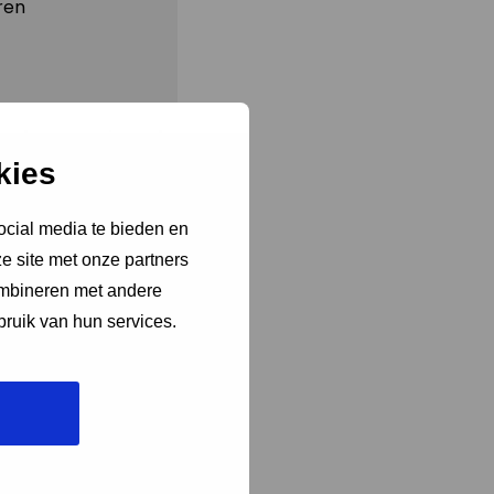
ren
aal, georganiseerd
n, en Joost Reijnen
kies
er de nachtelijke
ocial media te bieden en
e site met onze partners
ombineren met andere
bruik van hun services.
na gingen de
erop gingen even
derheid voor ‘de