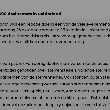
500 deelnemers in Gelderland
ond” was een reactie tijdens één van de vele evenement
aterdag 26 oktober werden op 35 locaties in Gelderland a
om het thema duisternis. Onze voorlopige schatting is da
bezocht. We blikken daarom tevreden terug.
r een publiek van dertig deelnemers verschillende boeie
ntaties gehouden over sterrenstelsels, vallende sterren
waarnemen van de sterrenhemel. Ook stonden buiten ster
deskundige begeleiding werden tal van sterrenbeelden 
Grote Beer, Cassiopeia, Lier, Zwaan, Andromeda, Pegasus 
n uiteraard diverse objecten in de kijker gezet. Dubbelste
danevel enz. allemaal deepsky objecten die vele tot zelf