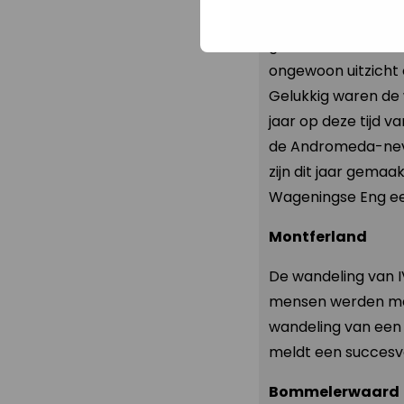
grote ronde’ om no
gedoofde straatve
ongewoon uitzicht
Gelukkig waren de
jaar op deze tijd v
de Andromeda-nevel
zijn dit jaar gemaa
Wageningse Eng een
Montferland
De wandeling van I
mensen werden met 
wandeling van een
meldt een succesvo
Bommelerwaard