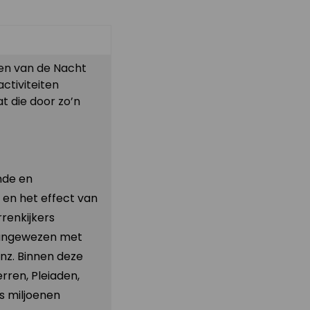
en van de Nacht
ctiviteiten
t die door zo’n
nde en
 en het effect van
renkijkers
aangewezen met
enz. Binnen deze
rren, Pleiaden,
s miljoenen