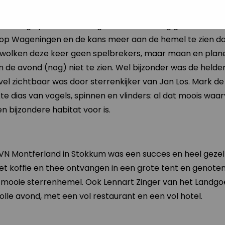
g net even langer van de Wageningse Eng in donker te g
rlichting op de Diedenweg en Hollandseweg gaven de wa
 op Wageningen en de kans meer aan de hemel te zien da
 wolken deze keer geen spelbrekers, maar maan en plane
an de avond (nog) niet te zien. Wel bijzonder was de held
 zichtbaar was door sterrenkijker van Jan Los. Mark de
kte dias van vogels, spinnen en vlinders: al dat moois waa
 bijzondere habitat voor is.
VN Montferland in Stokkum was een succes en heel gezell
koffie en thee ontvangen in een grote tent en genoten 
 mooie sterrenhemel. Ook Lennart Zinger van het Landg
lle avond, met een vol restaurant en een vol hotel.