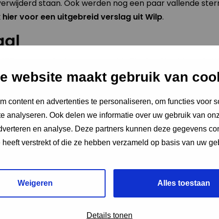
 verwijderd staan. Ook werden nog een paar vallende ster
k hier voor een uitgebreid verslag uit Wilp
.
aal
 150 mensen deel aan een nachtelijke boottocht op de W
rlander-journalist vertelde over licht(beleid) in Nijmege
e website maakt gebruik van coo
ühnen vertelden over de effecten van verlichting en ov
 content en advertenties te personaliseren, om functies voor s
e analyseren. Ook delen we informatie over uw gebruik van onz
ocaties
adverteren en analyse. Deze partners kunnen deze gegevens c
e heeft verstrekt of die ze hebben verzameld op basis van uw ge
zestig mensen een presentatie over lichtvervuiling; daar
ker rondje rond het zweefvliegveld.
ningen
Weigeren
Alles toestaan
iepen rond de vijftig personen in het donker, Even verd
 de Wageningse Eng. Dit jaar verkoos ook veruit de meer
Details tonen