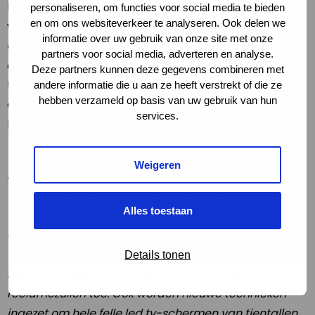
komende jaren weer langzaam donkerder kan
personaliseren, om functies voor social media te bieden
en om ons websiteverkeer te analyseren. Ook delen we
worden. Veel
gemeenten schakelen over op
informatie over uw gebruik van onze site met onze
duurzame led verlichting
en doven en dimmen die
partners voor social media, adverteren en analyse.
daar waar dat mogelijk is. Dit bespaart gemeenten
Deze partners kunnen deze gegevens combineren met
tienduizenden tot honderdduizenden euro’s per jaar.
andere informatie die u aan ze heeft verstrekt of die ze
hebben verzameld op basis van uw gebruik van hun
Ook dimt en dooft Rijkswaterstaat steeds vaker
services.
lichten op (snel) wegen.
Alleen de toename van reclameverlichting kan
Weigeren
roet in het eten gooien.
Terwijl je bij gemeenten en overheden de duurzame
Alles toestaan
trend ziet om steeds meer onnodige lichten te doven
en te dimmen zie je bij reclameverlichting het
tegenovergestelde. Doordat licht ‘goedkoper’ wordt
Details tonen
neemt de hoeveelheid reclameverlichting en
reclamezuilen toe. Ook worden nieuwe technieken
ingezet om hele felle led tv-schermen van tientallen