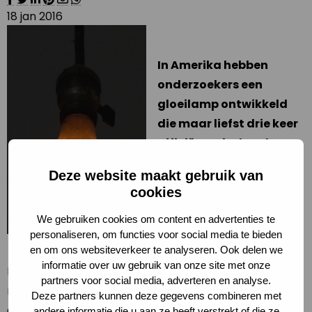
18 jan 2016
In Amerika hebben
onderzoekers een
gloeilamp ontwikkeld
die maar liefst drie keer
efficiënter is dan de
huidige LED lamp. Ze
Deze website maakt gebruik van
schrijven over de lamp in
cookies
het wetenschappelijke
We gebruiken cookies om content en advertenties te
tijdschrift Nature
personaliseren, om functies voor social media te bieden
Nanotechnology.
en om ons websiteverkeer te analyseren. Ook delen we
informatie over uw gebruik van onze site met onze
De lamp is extreem efficiënt omdat de energie die
partners voor social media, adverteren en analyse.
normaal verloren gaat nu kan worden teruggekaatst
Deze partners kunnen deze gegevens combineren met
door een speciaal ontwikkelde kristallen structuur.
andere informatie die u aan ze heeft verstrekt of die ze