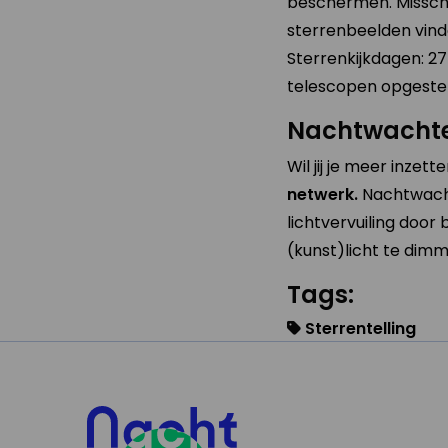
beschermen. Misschie
sterrenbeelden vinden
Sterrenkijkdagen: 27
telescopen opgestel
Nachtwacht
Wil jij je meer inzet
netwerk.
Nachtwacht
lichtvervuiling door
(kunst)licht te dim
Tags:
Sterrentelling