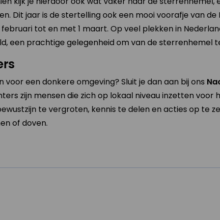
n kijk je hierdoor ook wat vaker naar de sterrenhemel, e
. Dit jaar is de stertelling ook een mooi voorafje van de 
 februari tot en met 1 maart. Op veel plekken in Nederla
d, een prachtige gelegenheid om van de sterrenhemel te
ers
ten voor een donkere omgeving? Sluit je dan aan bij ons
Na
ers zijn mensen die zich op lokaal niveau inzetten voor
 bewustzijn te vergroten, kennis te delen en acties op te 
men of doven.