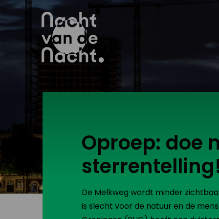
Oproep: doe 
sterrentelling
De Melkweg wordt minder zichtbaar i
is slecht voor de natuur en de mens.