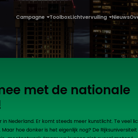
Campagne
Toolbox
Lichtvervuiling
Nieuws
Ov
mee met de nationale
!
n Nederland. Er komt steeds meer kunstlicht. Te veel li
 Maar hoe donker is het eigenlijk nog? De Rijksuniversiteit