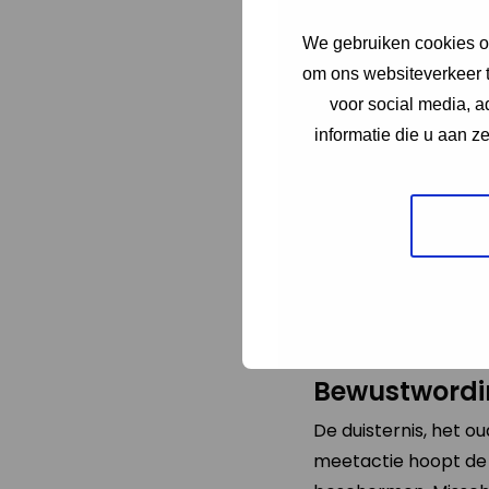
Hoe kun je z
We gebruiken cookies om
Het
sterrenbeeld O
om ons websiteverkeer t
door het tellen van 
voor social media, 
ga naar buiten (na 8
informatie die u aan z
ogen moeten nameli
rechthoek: tel het a
telling dan meerder
kun je doorgeven vi
Op deze website sta
Download de han
Bewustwordi
De duisternis, het o
meetactie hoopt de