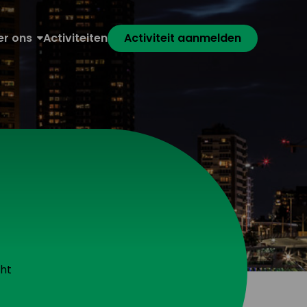
er ons
Activiteiten
Activiteit aanmelden
cht