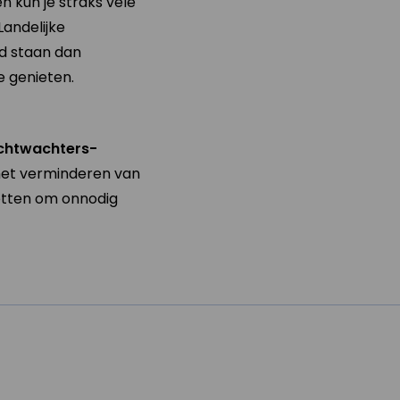
n kun je straks vele
Landelijke
nd staan dan
 genieten.
chtwachters-
 het verminderen van
zetten om onnodig