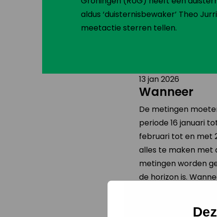
Groningen (RUG) heeft een duister
aldus ‘duisternisbewaker’ Theo Jur
meetactie sterren tellen.
13 jan 2026
Wanneer
De metingen moeten
periode 16 januari to
februari tot en met 
alles te maken met 
metingen worden ge
de horizon is. Wanne
weer, of de maan bo
hebben de metingen
Dez