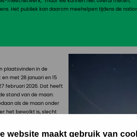
nis-meetnetwerk, “maar we kunnen niet overal meten,”
riens. Het publiek kan daarom meehelpen tijdens de natio
 plaatsvinden in de
t en met 28 januari en 15
27 februari 2026. Dat heeft
de stand van de maan:
daan als de maan onder
er het bewolkt is, slecht
ven de horizon staat,
 geen zin.
e website maakt gebruik van coo