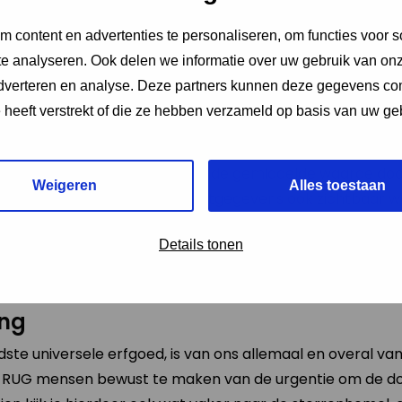
elf meedoen?
 content en advertenties te personaliseren, om functies voor s
rion
staat centraal in de meetactie. Iedereen kan aan d
e analyseren. Ook delen we informatie over uw gebruik van onz
de sterren in dit goed herkenbare sterrenbeeld. Het stappe
adverteren en analyse. Deze partners kunnen deze gegevens c
 uur ’s avonds) en zoek het sterrenbeeld Orion. Wacht een
e heeft verstrekt of die ze hebben verzameld op basis van uw ge
jk aan het donker wennen. De 4 hoeksterren van Orion 
antal sterren binnen deze rechthoek. Ben je een pietje-p
e keren achter elkaar en geef de gemiddelde waarde do
Weigeren
Alles toestaan
a
teldesterren.nl
waar de meetgegevens ook zichtbaar wo
at een handleiding met meer uitleg.
Details tonen
dleiding
ng
udste universele erfgoed, is van ons allemaal en overal va
 RUG mensen bewust te maken van de urgentie om de do