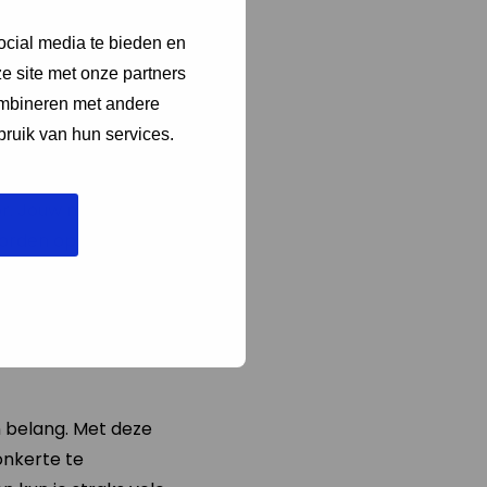
ocial media te bieden en
e meetactie meedoen
e site met onze partners
nplan is als volgt:
ombineren met andere
 kwartiertje, je
bruik van hun services.
vormen een
recies? Doe de
or. Jouw metingen
rden op de kaart.
n belang. Met deze
nkerte te