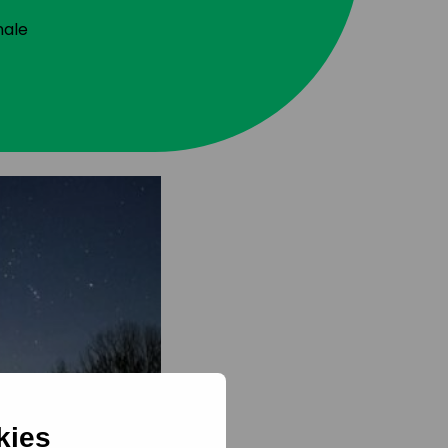
nale
kies