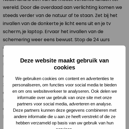
wereld. Door die overdaad aan verlichting komen we
steeds verder van de natuur af te staan. Zet bij het
invallen van de donkerte je licht eens uit en je tv
scherm, je laptop. Ervaar het invallen van de
schemering weer eens bewust. Stop de 24 uurs
economie eens voor een uurtje. Nacht van de Nacht
ambassadeur Marjolijn van Heemstra schreef er een
Deze website maakt gebruik van
mooi artikel over in de Volkskrant.
cookies
Om de klimaatverandering een halt toe te roepen,
We gebruiken cookies om content en advertenties te
zullen we afscheid moeten nemen van onze fixatie op
personaliseren, om functies voor social media te bieden
en om ons websiteverkeer te analyseren. Ook delen we
economische groei. Streven naar meer en beter
informatie over uw gebruik van onze site met onze
kunnen we afleren door te vertragen en dagelijks
partners voor social media, adverteren en analyse.
even stil te zitten, tijdens de schemering bijvoorbeeld,
Deze partners kunnen deze gegevens combineren met
bepleit theatermaker Marjolijn van Heemstra.
andere informatie die u aan ze heeft verstrekt of die ze
hebben verzameld op basis van uw gebruik van hun