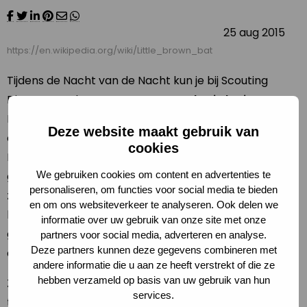
25 aug 2015
https://en.wikipedia.org/wiki/Little_brown_bat
Tijdens de Nacht van de Nacht kun je bij Scouting
Dieren terecht voor een
spannende uitdaging
.
De deelnemers gaan met verschillende technieken
Deze website maakt gebruik van
op zoek naar posten die verdeeld zijn over het terrein.
cookies
De techniek die gebruikt wordt, is divers en vergt een
goede concentratie. De deelnemers hebben alle
We gebruiken cookies om content en advertenties te
personaliseren, om functies voor social media te bieden
zintuigen nodig om de opdracht tot een goed einde te
en om ons websiteverkeer te analyseren. Ook delen we
brengen en hierbij beperken we ons niet tot de
informatie over uw gebruik van onze site met onze
grenzen van de menselijke zintuigen. Te denken valt
partners voor social media, adverteren en analyse.
Deze partners kunnen deze gegevens combineren met
aan infrarood licht, ultrasoon geluid of geur.
andere informatie die u aan ze heeft verstrekt of die ze
hebben verzameld op basis van uw gebruik van hun
Zo wordt ook duidelijk waarom straatverlichting
services.
tegenwoordig soms groen is, er bij een boer in de stal