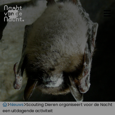
Op
me
Nieuws
Scouting Dieren organiseert voor de Nacht
een uitdagende activiteit