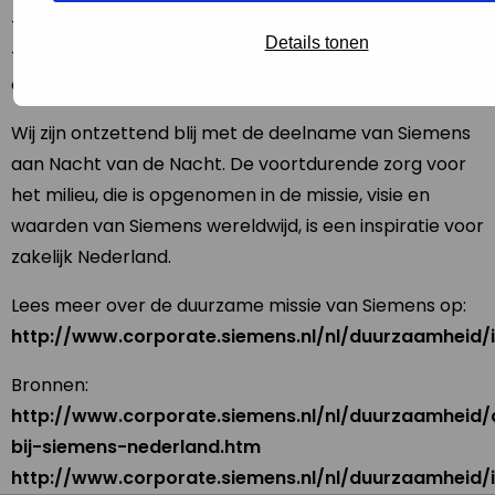
– aangaan van een dialoog met stakeholders.
Details tonen
– acties op het gebied van goed burgerschap in de
omgeving waarin wij werken.
Wij zijn ontzettend blij met de deelname van Siemens
aan Nacht van de Nacht. De voortdurende zorg voor
het milieu, die is opgenomen in de missie, visie en
waarden van Siemens wereldwijd, is een inspiratie voor
zakelijk Nederland.
Lees meer over de duurzame missie van Siemens op:
http://www.corporate.siemens.nl/nl/duurzaamheid/
Bronnen:
http://www.corporate.siemens.nl/nl/duurzaamheid
bij-siemens-nederland.htm
http://www.corporate.siemens.nl/nl/duurzaamheid/