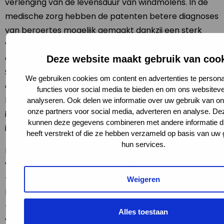
verlenging van de levensduur van windmolens. In de
medische zorg hebben de patenten betere diagnoses
van beroertes mogelijk gemaakt dankzij een sterk
verbeterde beeldkwaliteit van magneetresonantie-
opnamen.
Deze website maakt gebruik van coo
Siemens, en dus ook Siemens Nederland, is daarmee
We gebruiken cookies om content en advertenties te persona
een pionier in zowel de gehele energieketen, als op
functies voor social media te bieden en om ons websiteve
het vlak van industriële productiviteit, betaalbare en
analyseren. Ook delen we informatie over uw gebruik van on
onze partners voor social media, adverteren en analyse. De
individuele gezondheidszorg en intelligente
kunnen deze gegevens combineren met andere informatie di
infrastructuuroplossingen.
heeft verstrekt of die ze hebben verzameld op basis van uw 
hun services.
Het Sustainability programma van Siemens Nederland
verloopt volgens de volgende hoofdlijnen:
– toepassen van het portfolio en de engineering
Weigeren
kennis in de Nederlandse economie.
– zuinig omgaan met grondstoffen en verminderen
Alles toestaan
van uitstoot van CO2 en NOx.