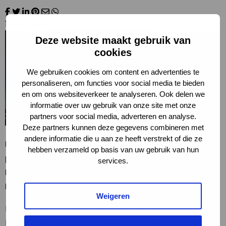
15 okt 2019
Deze website maakt gebruik van
Jij maakt
cookies
samen met
We gebruiken cookies om content en advertenties te
een vriend of
personaliseren, om functies voor social media te bieden
vriendin kans
en om ons websiteverkeer te analyseren. Ook delen we
op een
informatie over uw gebruik van onze site met onze
driedaagse
partners voor social media, adverteren en analyse.
Deze partners kunnen deze gegevens combineren met
reis naar
andere informatie die u aan ze heeft verstrekt of die ze
Friesland. Daar ga je de enige twee Darksky-
hebben verzameld op basis van uw gebruik van hun
parken van Nederland bezoeken, het
services.
Lauwersmeer en De Boschplaat op Terschelling. ’s
Nachts wordt het daar nog écht donker!
Weigeren
De eerste nacht verblijven jullie nabij het
Lauwersmeer. Daar gaan jullie een donkere tocht