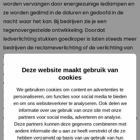
worden vervangen door energiezuinige ledlampen en
ze worden gedimd in de daluren en gedoofd in de
nacht waar het kan. Bij bedrijven zie je een
tegenovergestelde ontwikkeling. Doordat
ledverlichting stukken goedkoper is laten steeds meer
bedrijven de reclameverlichting of de verlichting van
gebouwen de hele nacht branden. En dat is nergens
voor nodig. Je zou kunnen zeggen dat bedrijven die
Deze website maakt gebruik van
om 3 uur ’s nachts nog reclame maken eigenlijk
cookies
antireclame maken. Het is gewoon zielig als je dan de
We gebruiken cookies om content en advertenties te
nacht moet verpesten met reclame voor
personaliseren, om functies voor social media te bieden
hamburgers of wasmiddelen terwijl er nog maar 1%
en om ons websiteverkeer te analyseren. Ook delen we
van de mensen langsrijdt. Een goed voorbeeld geeft
informatie over uw gebruik van onze site met onze
een bedrijf als Interbest: de marktleider op gebied van
partners voor social media, adverteren en analyse.
Deze partners kunnen deze gegevens combineren met
reclamemasten. Op ons verzoek doven ze nu iedere
andere informatie die u aan ze heeft verstrekt of die ze
nacht alle 350 lichtmasten tussen 2 en 5 uur ’s nachts
hebben verzameld op basis van uw gebruik van hun