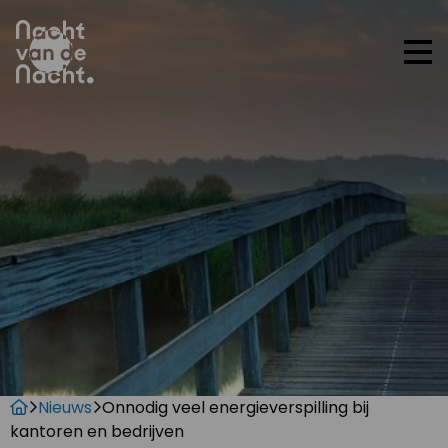
Op
me
Nieuws
Onnodig veel energieverspilling bij
kantoren en bedrijven