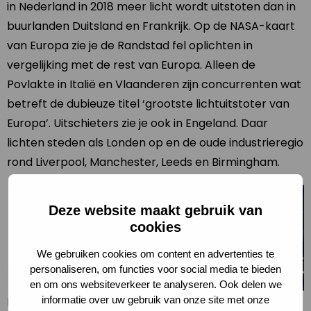
in Nederland in 2018 meer licht wordt uitstoten dan in
buurlanden Duitsland en Frankrijk. Op de NASA-kaart
van Europa zie je de Randstad fel oplichten in
vergelijking met de rest van Europa. Alleen de
Povlakte in Italië en Vlaanderen zijn concurrenten wat
betreft de dubieuze titel ‘grootste lichtuitstoter van
Europa’. Uitschieters zie je ook in Engeland. Daar
lichten steden als Londen op en de oude industrieregio
rond Liverpool, Manchester, Leeds en Birmingham.
Deze website maakt gebruik van
cookies
We gebruiken cookies om content en advertenties te
personaliseren, om functies voor social media te bieden
en om ons websiteverkeer te analyseren. Ook delen we
informatie over uw gebruik van onze site met onze
Kaarten lichtemissie in Nederland (Bron: Atlas