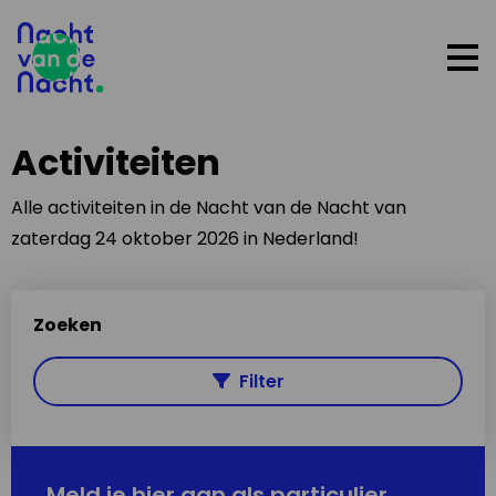
Op
me
Activiteiten
Alle activiteiten in de Nacht van de Nacht van
zaterdag 24 oktober 2026 in Nederland!
Zoeken
Filter
Meld je hier aan als particulier,