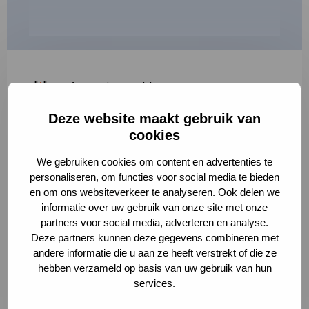
"
*
" geeft vereiste velden aan
Deze website maakt gebruik van
1
2
3
cookies
Korte omschrijving van de activiteit
*
We gebruiken cookies om content en advertenties te
personaliseren, om functies voor social media te bieden
en om ons websiteverkeer te analyseren. Ook delen we
informatie over uw gebruik van onze site met onze
Volledige omschrijving
*
partners voor social media, adverteren en analyse.
Deze partners kunnen deze gegevens combineren met
andere informatie die u aan ze heeft verstrekt of die ze
hebben verzameld op basis van uw gebruik van hun
services.