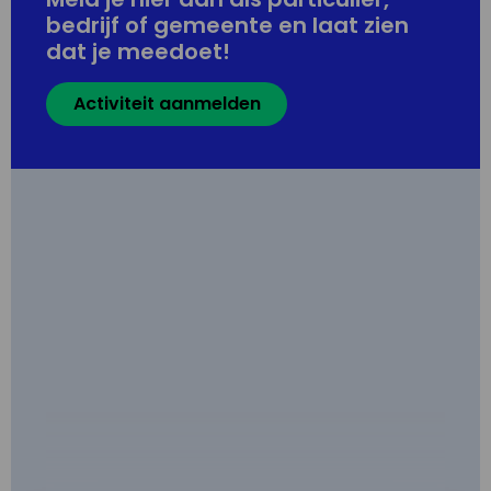
bedrijf of gemeente en laat zien
dat je meedoet!
Activiteit aanmelden