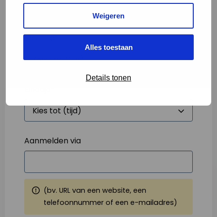
Weigeren
Starttijd
*
Alles toestaan
Details tonen
Eindtijd
*
Aanmelden via
(bv. URL van een website, een
telefoonnummer of een e-mailadres)