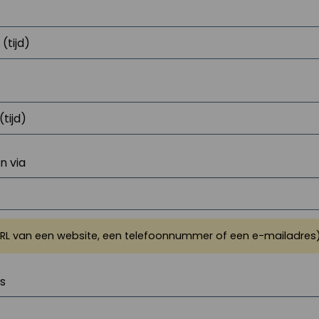
 via
URL van een website, een telefoonnummer of een e-mailadres
js