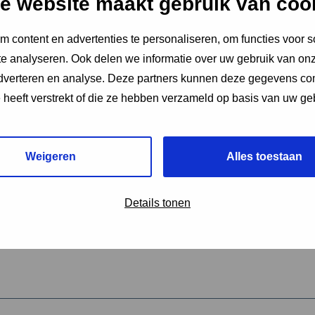
e website maakt gebruik van coo
 content en advertenties te personaliseren, om functies voor s
vereiste velden aan
e analyseren. Ook delen we informatie over uw gebruik van onz
2
adverteren en analyse. Deze partners kunnen deze gegevens c
e heeft verstrekt of die ze hebben verzameld op basis van uw ge
hrijving van de activiteit
*
Weigeren
Alles toestaan
omschrijving
*
Details tonen