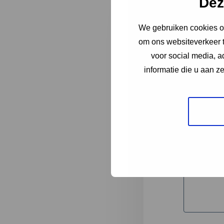
Dez
We gebruiken cookies om
"
*
" geeft 
om ons websiteverkeer t
1
voor social media, 
informatie die u aan z
Korte omsc
Volledige 