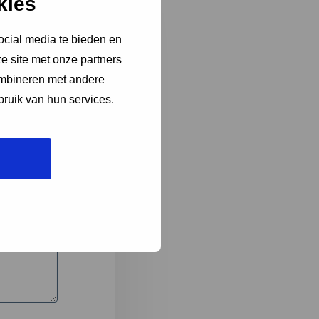
kies
ocial media te bieden en
e site met onze partners
3
ombineren met andere
bruik van hun services.