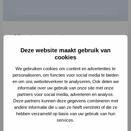
"
*
" geeft vereiste velden aan
Deze website maakt gebruik van
1
2
3
cookies
Korte omschrijving van de activiteit
*
We gebruiken cookies om content en advertenties te
personaliseren, om functies voor social media te bieden
en om ons websiteverkeer te analyseren. Ook delen we
informatie over uw gebruik van onze site met onze
Volledige omschrijving
*
partners voor social media, adverteren en analyse.
Deze partners kunnen deze gegevens combineren met
andere informatie die u aan ze heeft verstrekt of die ze
hebben verzameld op basis van uw gebruik van hun
services.