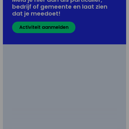
bedrijf of gemeente en laat zien
dat je meedoet!
Activiteit aanmelden