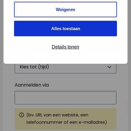
Weigeren
Starttijd
*
Alles toestaan
Details tonen
Eindtijd
*
Aanmelden via
(bv. URL van een website, een
telefoonnummer of een e-mailadres)