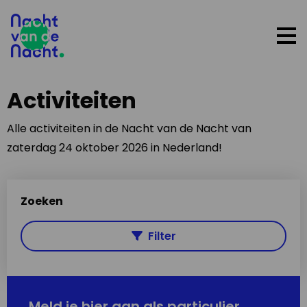
Op
me
Activiteiten
Alle activiteiten in de Nacht van de Nacht van
zaterdag 24 oktober 2026 in Nederland!
Zoeken
Filter
Meld je hier aan als particulier,