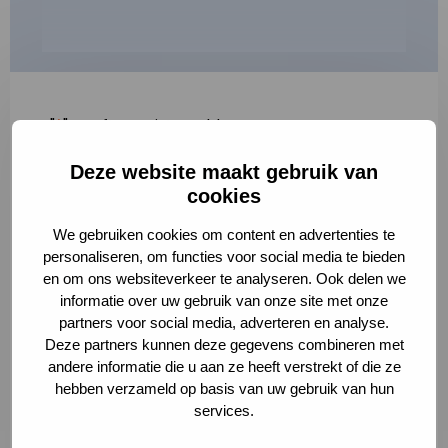
"
*
" geeft vereiste velden aan
Deze website maakt gebruik van
1
2
3
cookies
Korte omschrijving van de activiteit
*
We gebruiken cookies om content en advertenties te
personaliseren, om functies voor social media te bieden
en om ons websiteverkeer te analyseren. Ook delen we
informatie over uw gebruik van onze site met onze
Volledige omschrijving
*
partners voor social media, adverteren en analyse.
Deze partners kunnen deze gegevens combineren met
andere informatie die u aan ze heeft verstrekt of die ze
hebben verzameld op basis van uw gebruik van hun
services.