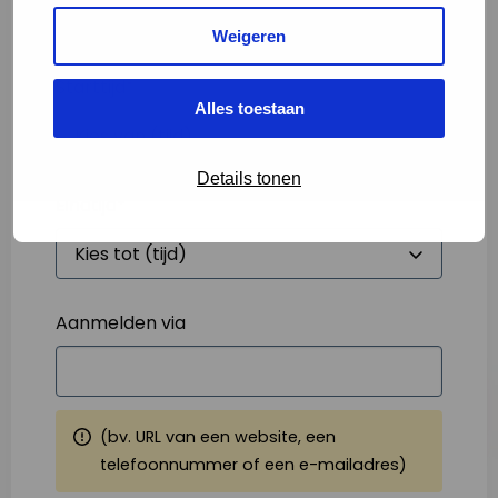
Weigeren
Starttijd
*
Alles toestaan
Details tonen
Eindtijd
*
Aanmelden via
(bv. URL van een website, een
telefoonnummer of een e-mailadres)