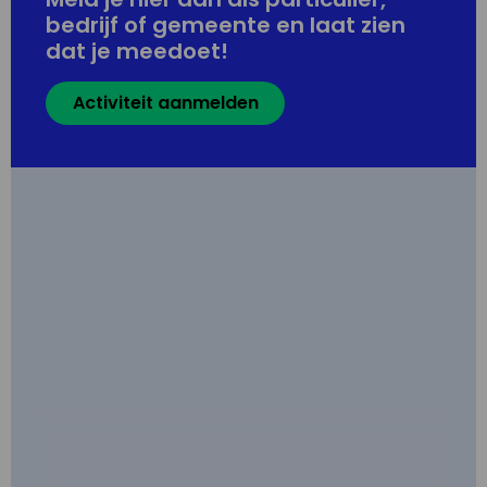
bedrijf of gemeente en laat zien
dat je meedoet!
Activiteit aanmelden