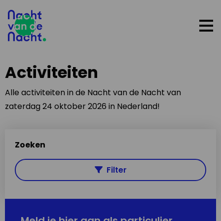
Op
me
Activiteiten
Alle activiteiten in de Nacht van de Nacht van
zaterdag 24 oktober 2026 in Nederland!
Zoeken
Filter
Meld je hier aan als particulier,