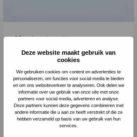
"
*
" geeft vereiste velden aan
Deze website maakt gebruik van
1
2
3
cookies
Korte omschrijving van de activiteit
*
We gebruiken cookies om content en advertenties te
personaliseren, om functies voor social media te bieden
en om ons websiteverkeer te analyseren. Ook delen we
informatie over uw gebruik van onze site met onze
Volledige omschrijving
*
partners voor social media, adverteren en analyse.
Deze partners kunnen deze gegevens combineren met
andere informatie die u aan ze heeft verstrekt of die ze
hebben verzameld op basis van uw gebruik van hun
services.