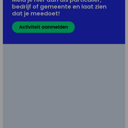
bedrijf of gemeente en laat zien
dat je meedoet!
Activiteit aanmelden