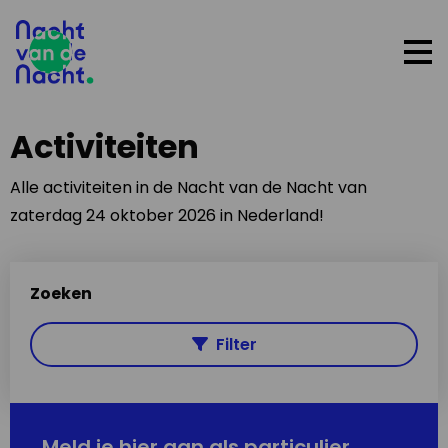
Op
me
Activiteiten
Alle activiteiten in de Nacht van de Nacht van
zaterdag 24 oktober 2026 in Nederland!
Zoeken
Filter
Meld je hier aan als particulier,