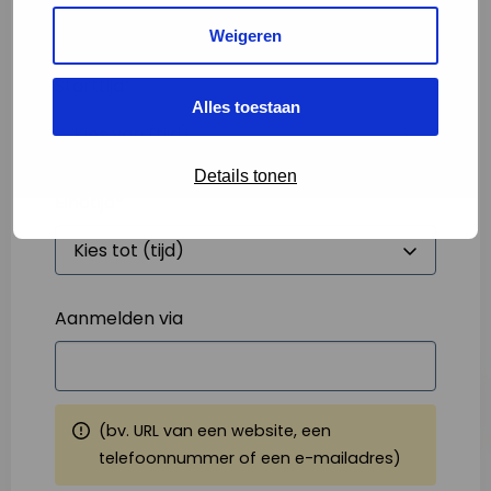
Weigeren
Starttijd
*
Alles toestaan
Details tonen
Eindtijd
*
Aanmelden via
(bv. URL van een website, een
telefoonnummer of een e-mailadres)