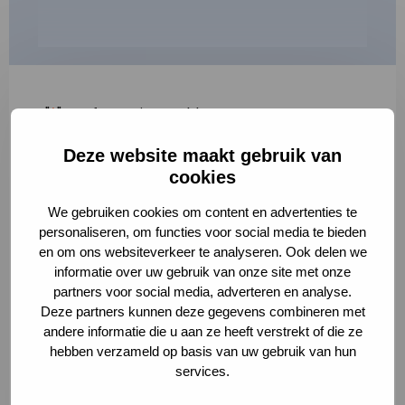
"
*
" geeft vereiste velden aan
Deze website maakt gebruik van
1
2
3
cookies
Korte omschrijving van de activiteit
*
We gebruiken cookies om content en advertenties te
personaliseren, om functies voor social media te bieden
en om ons websiteverkeer te analyseren. Ook delen we
informatie over uw gebruik van onze site met onze
Volledige omschrijving
*
partners voor social media, adverteren en analyse.
Deze partners kunnen deze gegevens combineren met
andere informatie die u aan ze heeft verstrekt of die ze
hebben verzameld op basis van uw gebruik van hun
services.