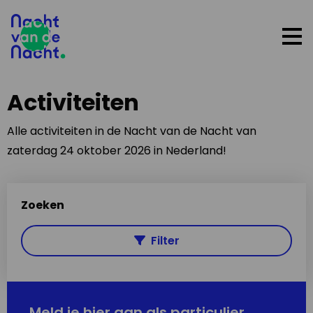
Op
me
Activiteiten
Alle activiteiten in de Nacht van de Nacht van
zaterdag 24 oktober 2026 in Nederland!
Zoeken
Filter
Meld je hier aan als particulier,