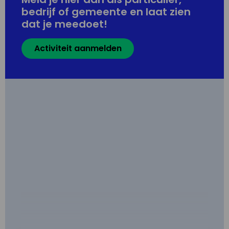
bedrijf of gemeente en laat zien
dat je meedoet!
Activiteit aanmelden