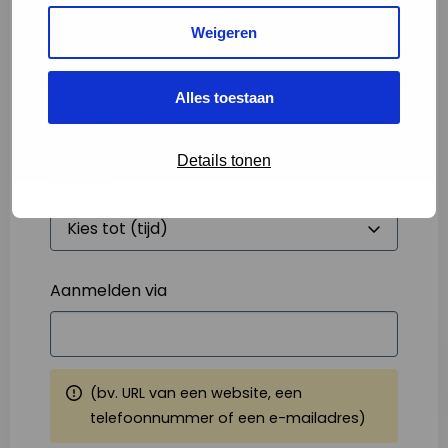
Weigeren
Starttijd
*
Alles toestaan
Details tonen
Eindtijd
*
Aanmelden via
(bv. URL van een website, een
telefoonnummer of een e-mailadres)