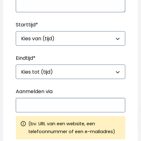
Starttijd
*
Eindtijd
*
Aanmelden via
(bv. URL van een website, een
telefoonnummer of een e-mailadres)