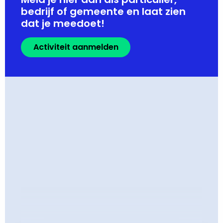
bedrijf of gemeente en laat zien
dat je meedoet!
Activiteit aanmelden