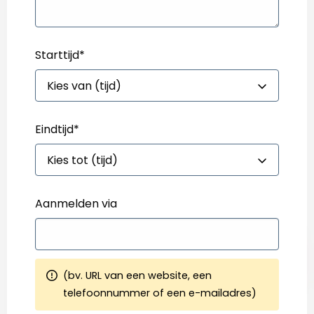
Starttijd
*
Eindtijd
*
Aanmelden via
(bv. URL van een website, een
telefoonnummer of een e-mailadres)