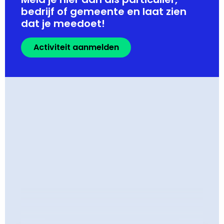
bedrijf of gemeente en laat zien
dat je meedoet!
Activiteit aanmelden