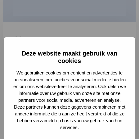
"
*
" geeft vereiste velden aan
Deze website maakt gebruik van
1
2
3
cookies
Korte omschrijving van de activiteit
*
We gebruiken cookies om content en advertenties te
personaliseren, om functies voor social media te bieden
en om ons websiteverkeer te analyseren. Ook delen we
informatie over uw gebruik van onze site met onze
Volledige omschrijving
*
partners voor social media, adverteren en analyse.
Deze partners kunnen deze gegevens combineren met
andere informatie die u aan ze heeft verstrekt of die ze
hebben verzameld op basis van uw gebruik van hun
services.