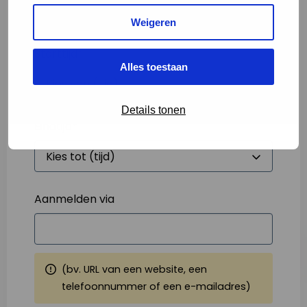
Weigeren
Starttijd
*
Alles toestaan
Details tonen
Eindtijd
*
Aanmelden via
(bv. URL van een website, een
telefoonnummer of een e-mailadres)