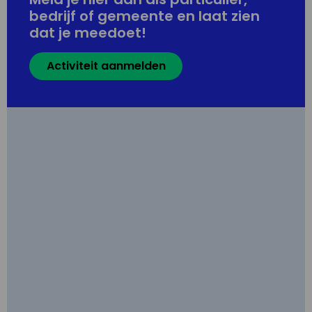
bedrijf of gemeente en laat zien
dat je meedoet!
Activiteit aanmelden