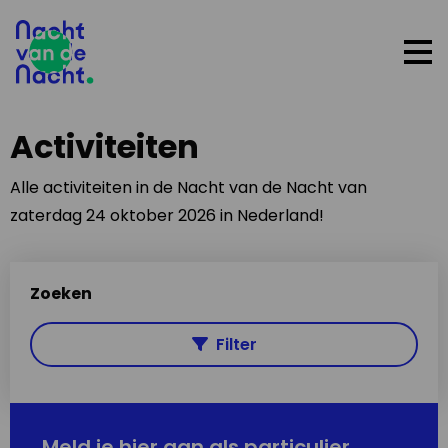
Op
me
Activiteiten
Alle activiteiten in de Nacht van de Nacht van
zaterdag 24 oktober 2026 in Nederland!
Zoeken
Filter
Meld je hier aan als particulier,