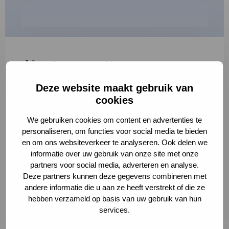
"
*
" geeft vereiste velden aan
Deze website maakt gebruik van
1
2
3
cookies
Korte omschrijving van de activiteit
*
We gebruiken cookies om content en advertenties te
personaliseren, om functies voor social media te bieden
en om ons websiteverkeer te analyseren. Ook delen we
informatie over uw gebruik van onze site met onze
Volledige omschrijving
*
partners voor social media, adverteren en analyse.
Deze partners kunnen deze gegevens combineren met
andere informatie die u aan ze heeft verstrekt of die ze
hebben verzameld op basis van uw gebruik van hun
services.