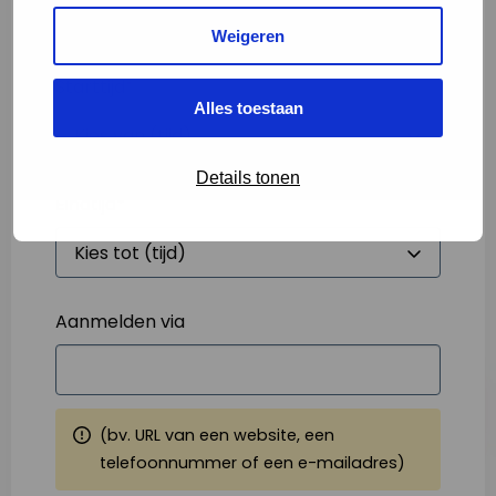
Weigeren
Starttijd
*
Alles toestaan
Details tonen
Eindtijd
*
Aanmelden via
(bv. URL van een website, een
telefoonnummer of een e-mailadres)