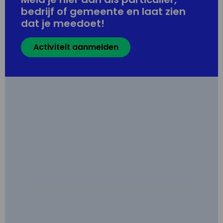
bedrijf of gemeente en laat zien
dat je meedoet!
Activiteit aanmelden