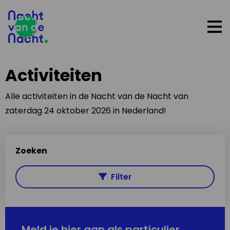
Op
me
Activiteiten
Alle activiteiten in de Nacht van de Nacht van
zaterdag 24 oktober 2026 in Nederland!
Zoeken
Filter
Meld je hier aan als particulier,