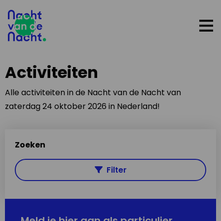
Op
me
Activiteiten
Alle activiteiten in de Nacht van de Nacht van
zaterdag 24 oktober 2026 in Nederland!
Zoeken
Filter
Meld je hier aan als particulier,