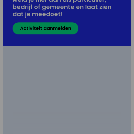
bedrijf of gemeente en laat zien
dat je meedoet!
Activiteit aanmelden