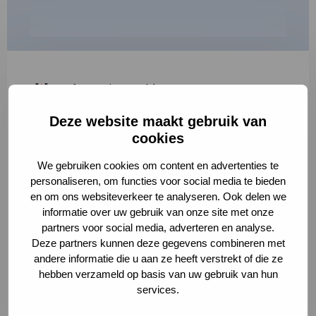
"
*
" geeft vereiste velden aan
Deze website maakt gebruik van
1
2
3
cookies
Korte omschrijving van de activiteit
*
We gebruiken cookies om content en advertenties te
personaliseren, om functies voor social media te bieden
en om ons websiteverkeer te analyseren. Ook delen we
informatie over uw gebruik van onze site met onze
Volledige omschrijving
*
partners voor social media, adverteren en analyse.
Deze partners kunnen deze gegevens combineren met
andere informatie die u aan ze heeft verstrekt of die ze
hebben verzameld op basis van uw gebruik van hun
services.