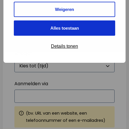
Weigeren
Starttijd
*
Alles toestaan
Details tonen
Eindtijd
*
Aanmelden via
(bv. URL van een website, een
telefoonnummer of een e-mailadres)