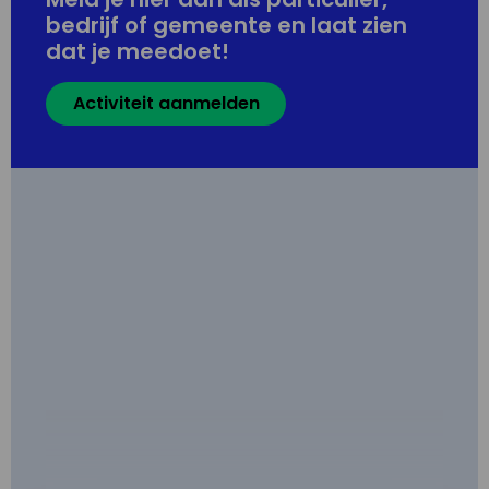
bedrijf of gemeente en laat zien
dat je meedoet!
Activiteit aanmelden