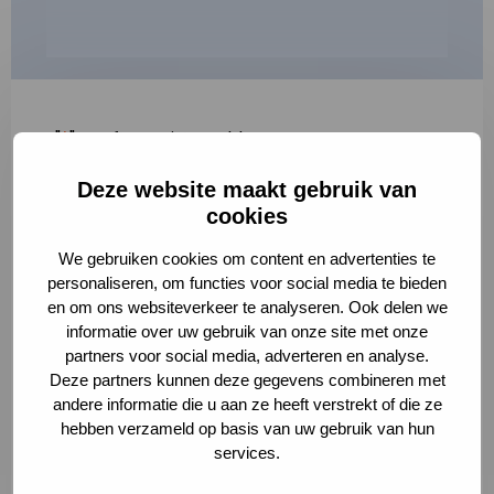
"
*
" geeft vereiste velden aan
Deze website maakt gebruik van
1
2
3
cookies
Korte omschrijving van de activiteit
*
We gebruiken cookies om content en advertenties te
personaliseren, om functies voor social media te bieden
en om ons websiteverkeer te analyseren. Ook delen we
informatie over uw gebruik van onze site met onze
Volledige omschrijving
*
partners voor social media, adverteren en analyse.
Deze partners kunnen deze gegevens combineren met
andere informatie die u aan ze heeft verstrekt of die ze
hebben verzameld op basis van uw gebruik van hun
services.