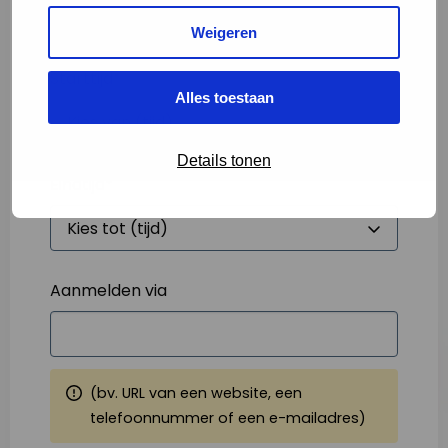
Weigeren
Starttijd
*
Alles toestaan
Details tonen
Eindtijd
*
Aanmelden via
(bv. URL van een website, een
telefoonnummer of een e-mailadres)