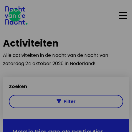
Op
me
Activiteiten
Alle activiteiten in de Nacht van de Nacht van
zaterdag 24 oktober 2026 in Nederland!
Zoeken
Filter
Meld je hier aan als particulier,