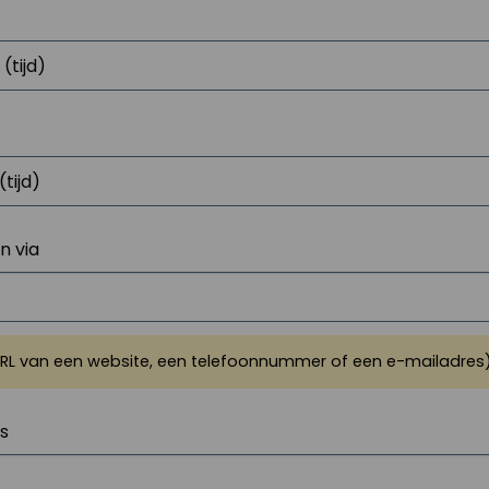
 via
URL van een website, een telefoonnummer of een e-mailadres
js