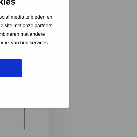
kies
ocial media te bieden en
e site met onze partners
3
ombineren met andere
bruik van hun services.