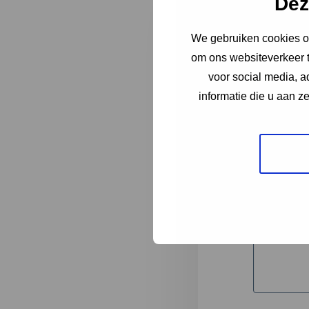
Dez
We gebruiken cookies om
"
*
" geeft 
om ons websiteverkeer t
1
voor social media, 
informatie die u aan z
Korte omsc
Volledige 