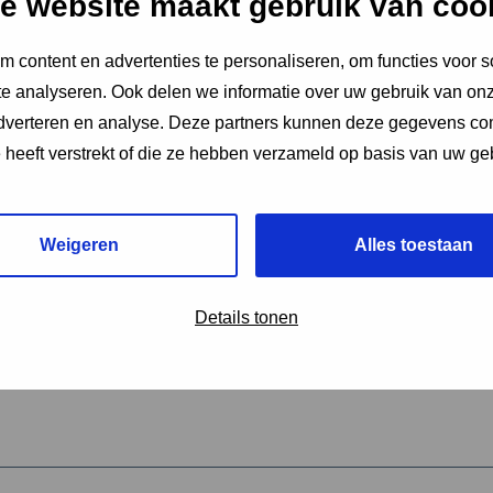
e website maakt gebruik van coo
 content en advertenties te personaliseren, om functies voor s
vereiste velden aan
e analyseren. Ook delen we informatie over uw gebruik van onz
2
adverteren en analyse. Deze partners kunnen deze gegevens c
e heeft verstrekt of die ze hebben verzameld op basis van uw ge
hrijving van de activiteit
*
Weigeren
Alles toestaan
omschrijving
*
Details tonen