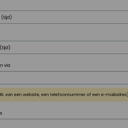
 via
URL van een website, een telefoonnummer of een e-mailadres
js