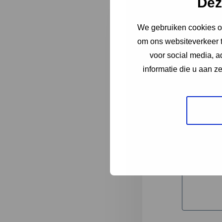
Dez
We gebruiken cookies om
"
*
" geeft 
om ons websiteverkeer t
1
voor social media, 
informatie die u aan z
Korte omsc
Volledige 