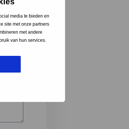
kies
ocial media te bieden en
e site met onze partners
3
ombineren met andere
bruik van hun services.