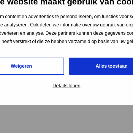
e website maakt gebruik van coo
 content en advertenties te personaliseren, om functies voor s
vereiste velden aan
e analyseren. Ook delen we informatie over uw gebruik van onz
2
adverteren en analyse. Deze partners kunnen deze gegevens c
e heeft verstrekt of die ze hebben verzameld op basis van uw ge
hrijving van de activiteit
*
Weigeren
Alles toestaan
omschrijving
*
Details tonen