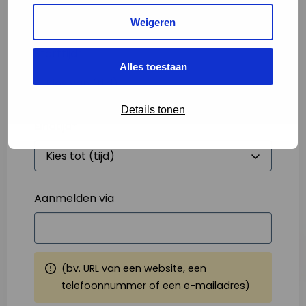
Weigeren
Starttijd
*
Alles toestaan
Details tonen
Eindtijd
*
Aanmelden via
(bv. URL van een website, een
telefoonnummer of een e-mailadres)