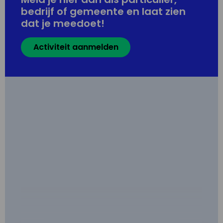
bedrijf of gemeente en laat zien
dat je meedoet!
Activiteit aanmelden