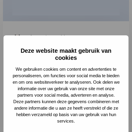
"
*
" geeft vereiste velden aan
Deze website maakt gebruik van
1
2
3
cookies
Korte omschrijving van de activiteit
*
We gebruiken cookies om content en advertenties te
personaliseren, om functies voor social media te bieden
en om ons websiteverkeer te analyseren. Ook delen we
informatie over uw gebruik van onze site met onze
Volledige omschrijving
*
partners voor social media, adverteren en analyse.
Deze partners kunnen deze gegevens combineren met
andere informatie die u aan ze heeft verstrekt of die ze
hebben verzameld op basis van uw gebruik van hun
services.