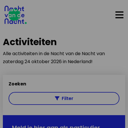
Op
me
Activiteiten
Alle activiteiten in de Nacht van de Nacht van
zaterdag 24 oktober 2026 in Nederland!
Zoeken
Filter
Meld je hier aan als particulier,