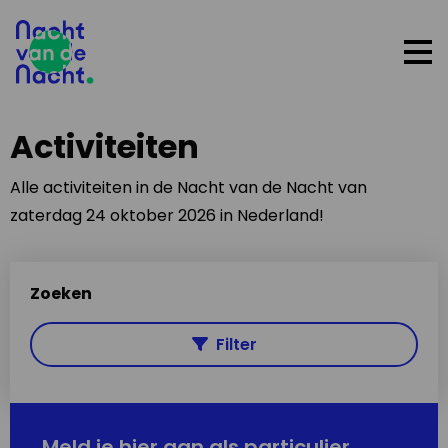
Op
me
Activiteiten
Alle activiteiten in de Nacht van de Nacht van
zaterdag 24 oktober 2026 in Nederland!
Zoeken
Filter
Meld je hier aan als particulier,