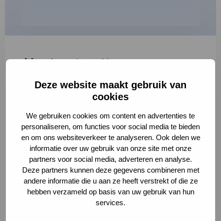
"
*
" geeft vereiste velden aan
Deze website maakt gebruik van
1
2
3
cookies
Korte omschrijving van de activiteit
*
We gebruiken cookies om content en advertenties te
personaliseren, om functies voor social media te bieden
en om ons websiteverkeer te analyseren. Ook delen we
informatie over uw gebruik van onze site met onze
Volledige omschrijving
*
partners voor social media, adverteren en analyse.
Deze partners kunnen deze gegevens combineren met
andere informatie die u aan ze heeft verstrekt of die ze
hebben verzameld op basis van uw gebruik van hun
services.