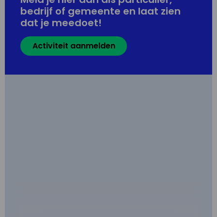
bedrijf of gemeente en laat zien
dat je meedoet!
Activiteit aanmelden