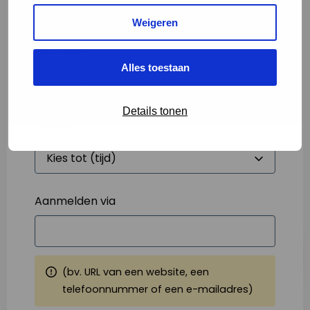
Weigeren
Starttijd
*
Alles toestaan
Details tonen
Eindtijd
*
Aanmelden via
(bv. URL van een website, een
telefoonnummer of een e-mailadres)