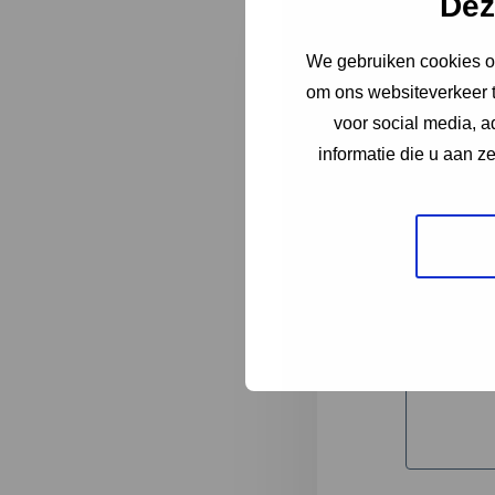
Dez
We gebruiken cookies om
"
*
" geeft 
om ons websiteverkeer t
1
voor social media, 
informatie die u aan z
Korte omsc
Volledige 