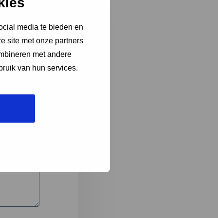
kies
ocial media te bieden en
e site met onze partners
3
ombineren met andere
bruik van hun services.