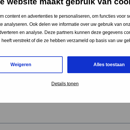
e website maakt gebruik van coo
 content en advertenties te personaliseren, om functies voor s
vereiste velden aan
e analyseren. Ook delen we informatie over uw gebruik van onz
2
adverteren en analyse. Deze partners kunnen deze gegevens c
e heeft verstrekt of die ze hebben verzameld op basis van uw ge
hrijving van de activiteit
*
Weigeren
Alles toestaan
omschrijving
*
Details tonen