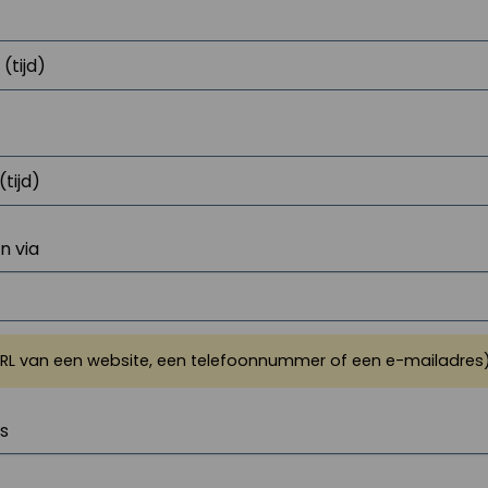
 via
URL van een website, een telefoonnummer of een e-mailadres
js