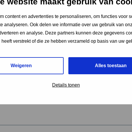
e website maakt gebruik van coo
 content en advertenties te personaliseren, om functies voor s
vereiste velden aan
e analyseren. Ook delen we informatie over uw gebruik van onz
2
adverteren en analyse. Deze partners kunnen deze gegevens c
e heeft verstrekt of die ze hebben verzameld op basis van uw ge
hrijving van de activiteit
*
Weigeren
Alles toestaan
omschrijving
*
Details tonen