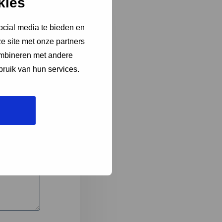
kies
ocial media te bieden en
e site met onze partners
3
ombineren met andere
bruik van hun services.