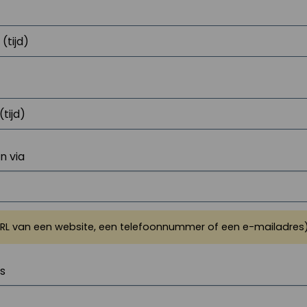
 via
URL van een website, een telefoonnummer of een e-mailadres
js