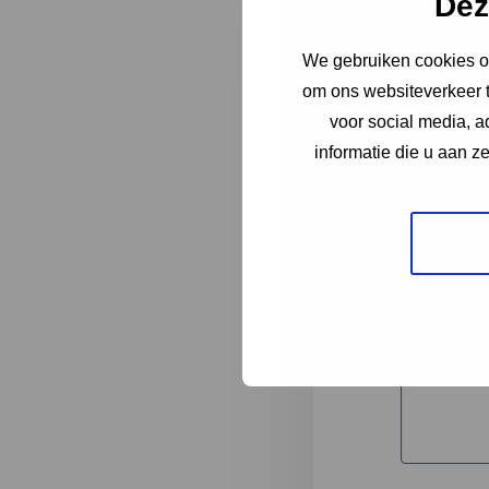
Dez
We gebruiken cookies om
"
*
" geeft 
om ons websiteverkeer t
1
voor social media, 
informatie die u aan z
Korte omsc
Volledige 