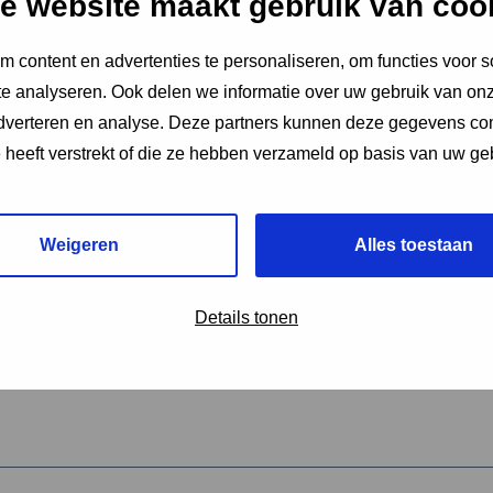
e website maakt gebruik van coo
 content en advertenties te personaliseren, om functies voor s
vereiste velden aan
e analyseren. Ook delen we informatie over uw gebruik van onz
2
adverteren en analyse. Deze partners kunnen deze gegevens c
e heeft verstrekt of die ze hebben verzameld op basis van uw ge
hrijving van de activiteit
*
Weigeren
Alles toestaan
omschrijving
*
Details tonen