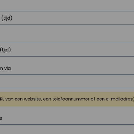
 via
URL van een website, een telefoonnummer of een e-mailadres
js