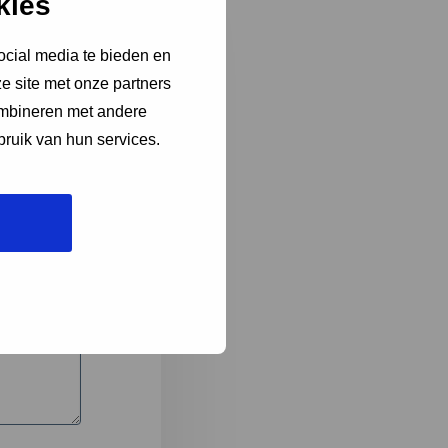
kies
ocial media te bieden en
e site met onze partners
3
ombineren met andere
bruik van hun services.