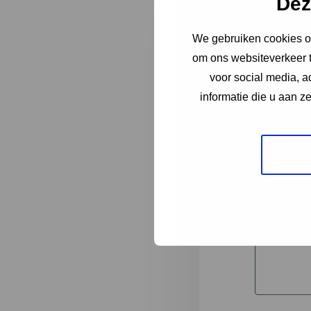
Dez
We gebruiken cookies om
"
*
" geeft 
om ons websiteverkeer t
1
voor social media, 
informatie die u aan z
Korte omsc
Volledige 