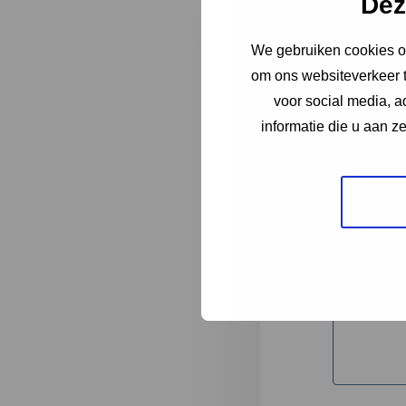
Dez
We gebruiken cookies om
"
*
" geeft 
om ons websiteverkeer t
1
voor social media, 
informatie die u aan z
Korte omsc
Volledige 