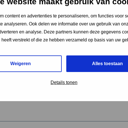
e website maakt gebruik van coo
 content en advertenties te personaliseren, om functies voor s
vereiste velden aan
e analyseren. Ook delen we informatie over uw gebruik van onz
2
adverteren en analyse. Deze partners kunnen deze gegevens c
e heeft verstrekt of die ze hebben verzameld op basis van uw ge
hrijving van de activiteit
*
Weigeren
Alles toestaan
omschrijving
*
Details tonen