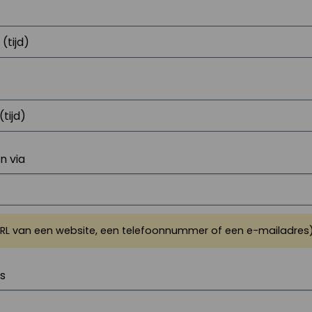
 via
URL van een website, een telefoonnummer of een e-mailadres
js