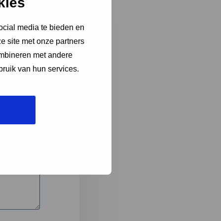
kies
ocial media te bieden en
e site met onze partners
3
ombineren met andere
bruik van hun services.