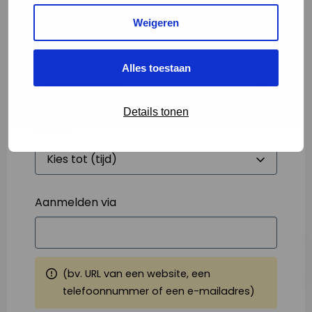
Weigeren
Starttijd
*
Alles toestaan
Details tonen
Eindtijd
*
Aanmelden via
(bv. URL van een website, een
telefoonnummer of een e-mailadres)