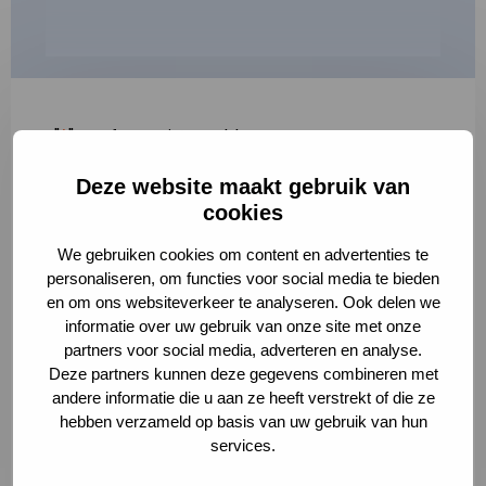
"
*
" geeft vereiste velden aan
Deze website maakt gebruik van
1
2
3
cookies
Korte omschrijving van de activiteit
*
We gebruiken cookies om content en advertenties te
personaliseren, om functies voor social media te bieden
en om ons websiteverkeer te analyseren. Ook delen we
informatie over uw gebruik van onze site met onze
Volledige omschrijving
*
partners voor social media, adverteren en analyse.
Deze partners kunnen deze gegevens combineren met
andere informatie die u aan ze heeft verstrekt of die ze
hebben verzameld op basis van uw gebruik van hun
services.