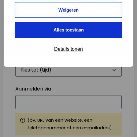
Weigeren
Starttijd
*
Alles toestaan
Details tonen
Eindtijd
*
Aanmelden via
(bv. URL van een website, een
telefoonnummer of een e-mailadres)