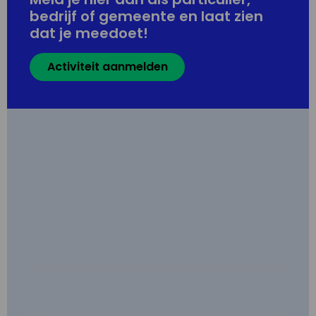
bedrijf of gemeente en laat zien
dat je meedoet!
Activiteit aanmelden