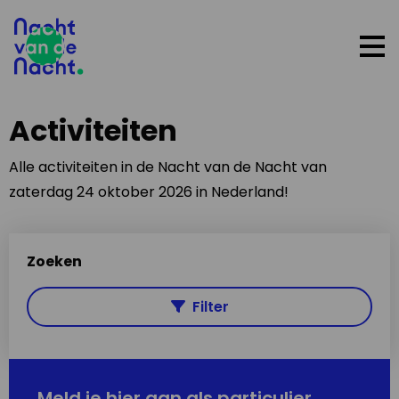
Op
me
Activiteiten
Alle activiteiten in de Nacht van de Nacht van
zaterdag 24 oktober 2026 in Nederland!
Zoeken
Filter
Meld je hier aan als particulier,