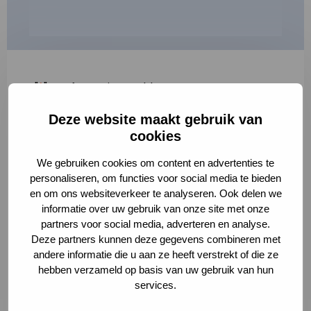
"
*
" geeft vereiste velden aan
Deze website maakt gebruik van
1
2
3
cookies
Korte omschrijving van de activiteit
*
We gebruiken cookies om content en advertenties te
personaliseren, om functies voor social media te bieden
en om ons websiteverkeer te analyseren. Ook delen we
informatie over uw gebruik van onze site met onze
Volledige omschrijving
*
partners voor social media, adverteren en analyse.
Deze partners kunnen deze gegevens combineren met
andere informatie die u aan ze heeft verstrekt of die ze
hebben verzameld op basis van uw gebruik van hun
services.