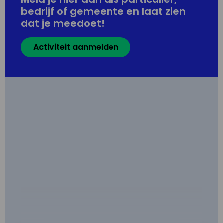
bedrijf of gemeente en laat zien
dat je meedoet!
Activiteit aanmelden