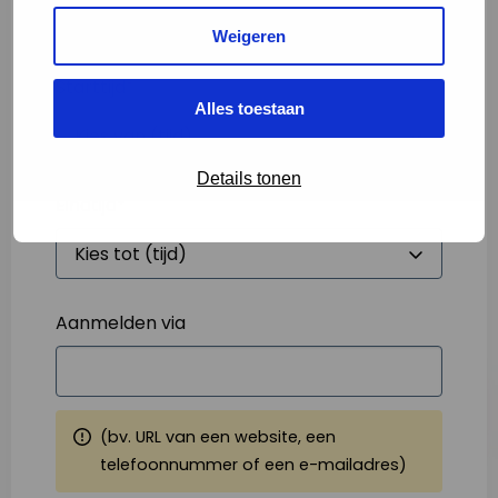
Weigeren
Starttijd
*
Alles toestaan
Details tonen
Eindtijd
*
Aanmelden via
(bv. URL van een website, een
telefoonnummer of een e-mailadres)