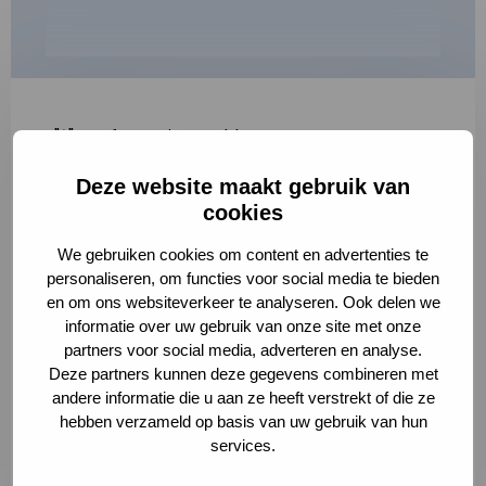
"
*
" geeft vereiste velden aan
Deze website maakt gebruik van
1
2
3
cookies
Korte omschrijving van de activiteit
*
We gebruiken cookies om content en advertenties te
personaliseren, om functies voor social media te bieden
en om ons websiteverkeer te analyseren. Ook delen we
informatie over uw gebruik van onze site met onze
Volledige omschrijving
*
partners voor social media, adverteren en analyse.
Deze partners kunnen deze gegevens combineren met
andere informatie die u aan ze heeft verstrekt of die ze
hebben verzameld op basis van uw gebruik van hun
services.