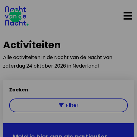
Op
me
Activiteiten
Alle activiteiten in de Nacht van de Nacht van
zaterdag 24 oktober 2026 in Nederland!
Zoeken
Filter
Meld je hier aan als particulier,