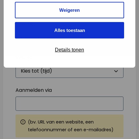
Weigeren
Starttijd
*
Alles toestaan
Details tonen
Eindtijd
*
Aanmelden via
(bv. URL van een website, een
telefoonnummer of een e-mailadres)