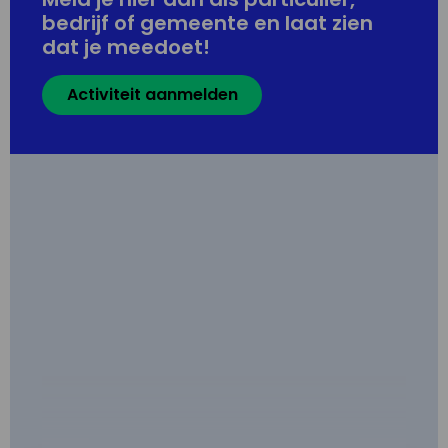
bedrijf of gemeente en laat zien
dat je meedoet!
Activiteit aanmelden