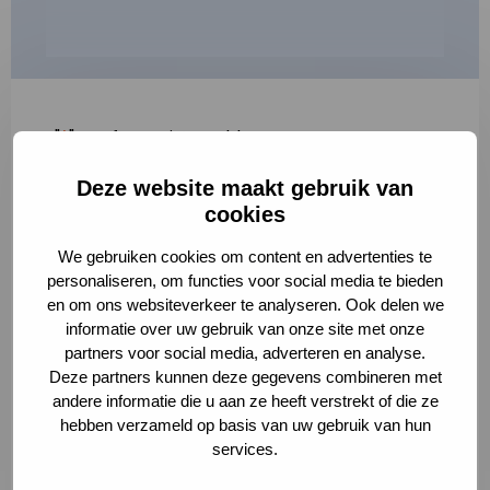
"
*
" geeft vereiste velden aan
Deze website maakt gebruik van
1
2
3
cookies
Korte omschrijving van de activiteit
*
We gebruiken cookies om content en advertenties te
personaliseren, om functies voor social media te bieden
en om ons websiteverkeer te analyseren. Ook delen we
informatie over uw gebruik van onze site met onze
Volledige omschrijving
*
partners voor social media, adverteren en analyse.
Deze partners kunnen deze gegevens combineren met
andere informatie die u aan ze heeft verstrekt of die ze
hebben verzameld op basis van uw gebruik van hun
services.