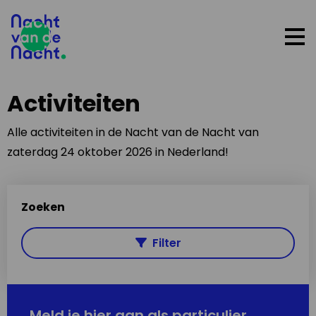
Op
me
Activiteiten
Alle activiteiten in de Nacht van de Nacht van
zaterdag 24 oktober 2026 in Nederland!
Zoeken
Filter
Meld je hier aan als particulier,