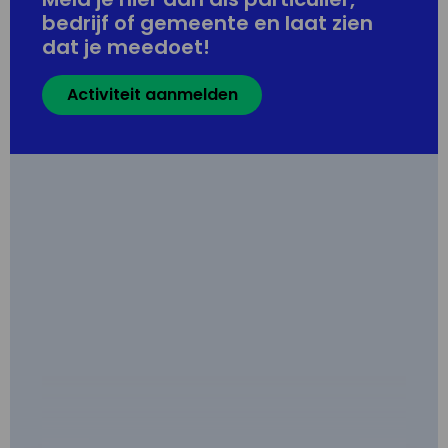
bedrijf of gemeente en laat zien
dat je meedoet!
Activiteit aanmelden