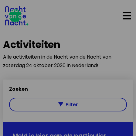
Op
me
Activiteiten
Alle activiteiten in de Nacht van de Nacht van
zaterdag 24 oktober 2026 in Nederland!
Zoeken
Filter
Meld je hier aan als particulier,