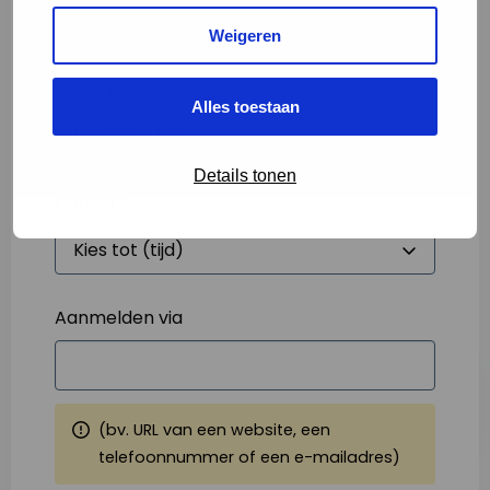
Weigeren
Starttijd
*
Alles toestaan
Details tonen
Eindtijd
*
Aanmelden via
(bv. URL van een website, een
telefoonnummer of een e-mailadres)