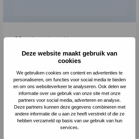
"
*
" geeft vereiste velden aan
Deze website maakt gebruik van
1
2
3
cookies
Korte omschrijving van de activiteit
*
We gebruiken cookies om content en advertenties te
personaliseren, om functies voor social media te bieden
en om ons websiteverkeer te analyseren. Ook delen we
informatie over uw gebruik van onze site met onze
Volledige omschrijving
*
partners voor social media, adverteren en analyse.
Deze partners kunnen deze gegevens combineren met
andere informatie die u aan ze heeft verstrekt of die ze
hebben verzameld op basis van uw gebruik van hun
services.