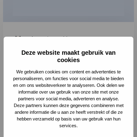
"
*
" geeft vereiste velden aan
Deze website maakt gebruik van
1
2
3
cookies
Korte omschrijving van de activiteit
*
We gebruiken cookies om content en advertenties te
personaliseren, om functies voor social media te bieden
en om ons websiteverkeer te analyseren. Ook delen we
informatie over uw gebruik van onze site met onze
Volledige omschrijving
*
partners voor social media, adverteren en analyse.
Deze partners kunnen deze gegevens combineren met
andere informatie die u aan ze heeft verstrekt of die ze
hebben verzameld op basis van uw gebruik van hun
services.