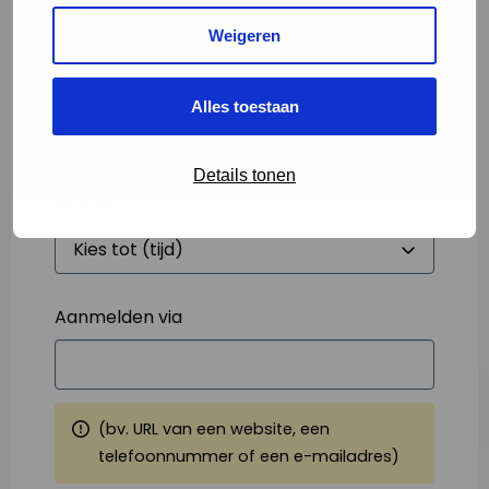
Weigeren
Starttijd
*
Alles toestaan
Details tonen
Eindtijd
*
Aanmelden via
(bv. URL van een website, een
telefoonnummer of een e-mailadres)