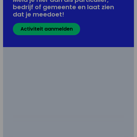
bedrijf of gemeente en laat zien
dat je meedoet!
Activiteit aanmelden