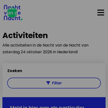
Op
me
Activiteiten
Alle activiteiten in de Nacht van de Nacht van
zaterdag 24 oktober 2026 in Nederland!
Zoeken
Filter
Meld je hier aan als particulier,