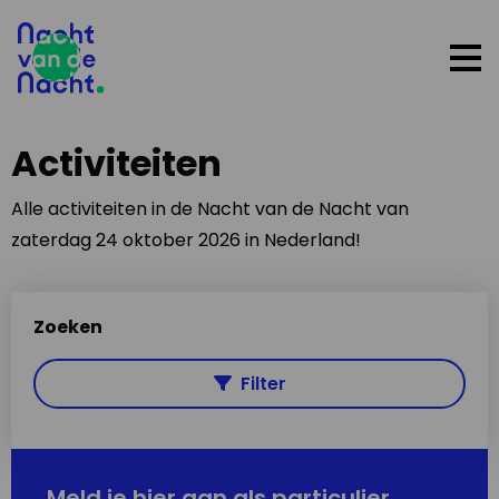
Op
me
Activiteiten
Alle activiteiten in de Nacht van de Nacht van
zaterdag 24 oktober 2026 in Nederland!
Zoeken
Filter
Meld je hier aan als particulier,