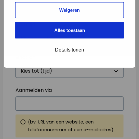
Weigeren
Starttijd
*
Alles toestaan
Details tonen
Eindtijd
*
Aanmelden via
(bv. URL van een website, een
telefoonnummer of een e-mailadres)