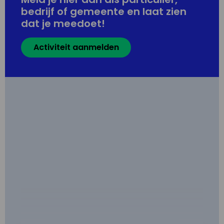
bedrijf of gemeente en laat zien
dat je meedoet!
Activiteit aanmelden