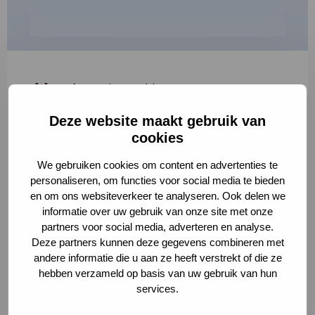
"
*
" geeft vereiste velden aan
Deze website maakt gebruik van
1
2
3
cookies
Korte omschrijving van de activiteit
*
We gebruiken cookies om content en advertenties te
personaliseren, om functies voor social media te bieden
en om ons websiteverkeer te analyseren. Ook delen we
informatie over uw gebruik van onze site met onze
Volledige omschrijving
*
partners voor social media, adverteren en analyse.
Deze partners kunnen deze gegevens combineren met
andere informatie die u aan ze heeft verstrekt of die ze
hebben verzameld op basis van uw gebruik van hun
services.