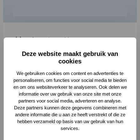
"
*
" geeft vereiste velden aan
Deze website maakt gebruik van
1
2
3
cookies
Korte omschrijving van de activiteit
*
We gebruiken cookies om content en advertenties te
personaliseren, om functies voor social media te bieden
en om ons websiteverkeer te analyseren. Ook delen we
informatie over uw gebruik van onze site met onze
Volledige omschrijving
*
partners voor social media, adverteren en analyse.
Deze partners kunnen deze gegevens combineren met
andere informatie die u aan ze heeft verstrekt of die ze
hebben verzameld op basis van uw gebruik van hun
services.