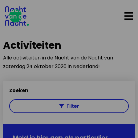
Op
me
Activiteiten
Alle activiteiten in de Nacht van de Nacht van
zaterdag 24 oktober 2026 in Nederland!
Zoeken
Filter
Meld je hier aan als particulier,