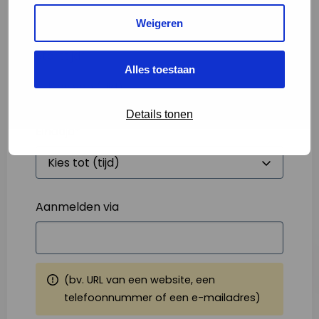
Weigeren
Starttijd
*
Alles toestaan
Details tonen
Eindtijd
*
Aanmelden via
(bv. URL van een website, een
telefoonnummer of een e-mailadres)