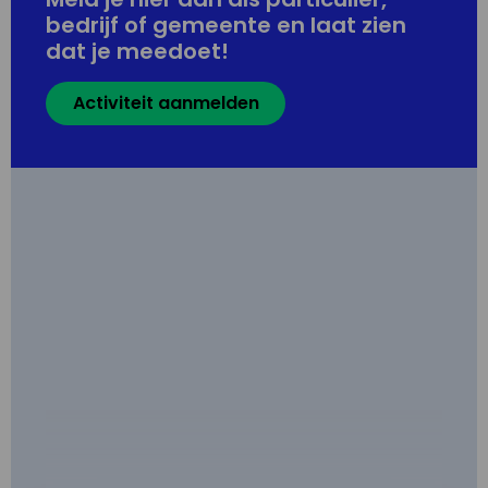
bedrijf of gemeente en laat zien
dat je meedoet!
Activiteit aanmelden