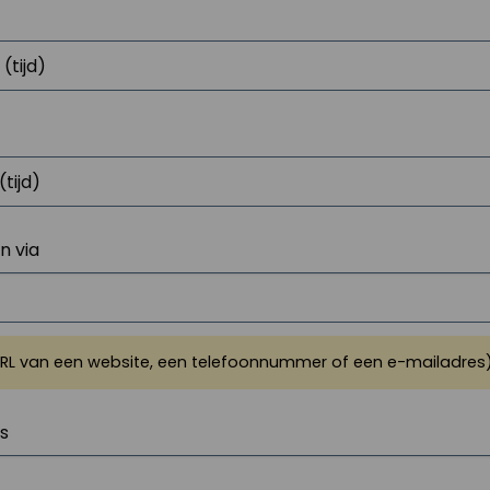
 via
URL van een website, een telefoonnummer of een e-mailadres
js