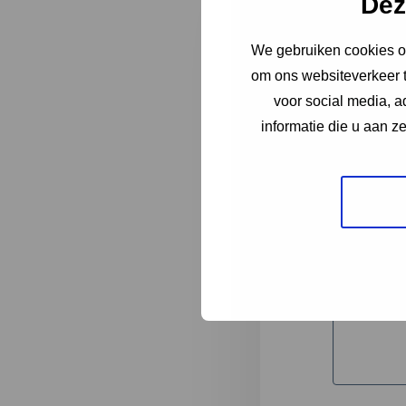
Dez
We gebruiken cookies om
"
*
" geeft 
om ons websiteverkeer t
1
voor social media, 
informatie die u aan z
Korte omsc
Volledige 