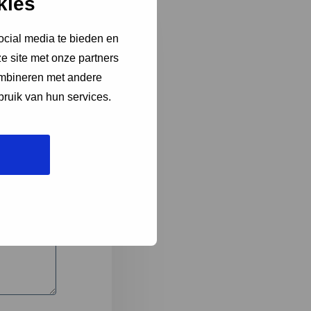
kies
ocial media te bieden en
e site met onze partners
3
ombineren met andere
bruik van hun services.