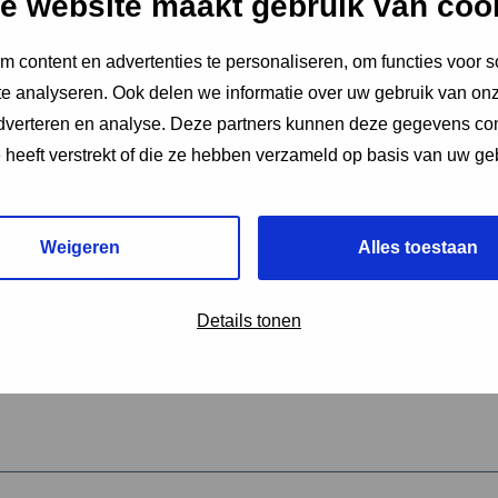
e website maakt gebruik van coo
 content en advertenties te personaliseren, om functies voor s
vereiste velden aan
e analyseren. Ook delen we informatie over uw gebruik van onz
2
adverteren en analyse. Deze partners kunnen deze gegevens c
e heeft verstrekt of die ze hebben verzameld op basis van uw ge
hrijving van de activiteit
*
Weigeren
Alles toestaan
omschrijving
*
Details tonen