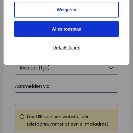
Weigeren
Starttijd
*
Alles toestaan
Details tonen
Eindtijd
*
Aanmelden via
(bv. URL van een website, een
telefoonnummer of een e-mailadres)