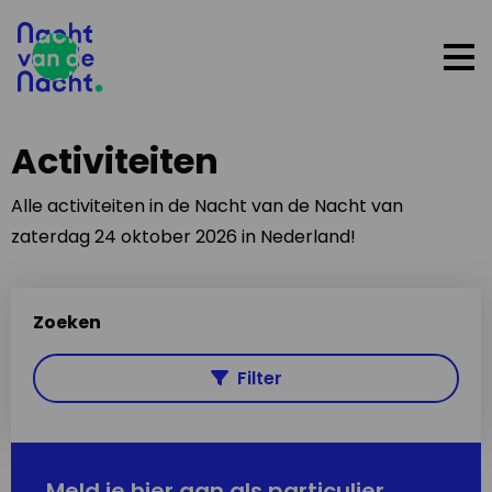
Op
me
Activiteiten
Alle activiteiten in de Nacht van de Nacht van
zaterdag 24 oktober 2026 in Nederland!
Zoeken
Filter
Meld je hier aan als particulier,