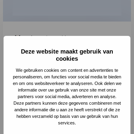
"
*
" geeft vereiste velden aan
Deze website maakt gebruik van
1
2
3
cookies
Korte omschrijving van de activiteit
*
We gebruiken cookies om content en advertenties te
personaliseren, om functies voor social media te bieden
en om ons websiteverkeer te analyseren. Ook delen we
informatie over uw gebruik van onze site met onze
Volledige omschrijving
*
partners voor social media, adverteren en analyse.
Deze partners kunnen deze gegevens combineren met
andere informatie die u aan ze heeft verstrekt of die ze
hebben verzameld op basis van uw gebruik van hun
services.