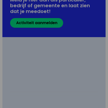
bedrijf of gemeente en laat zien
dat je meedoet!
Activiteit aanmelden