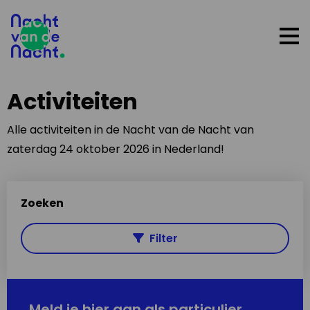
Op
me
Activiteiten
Alle activiteiten in de Nacht van de Nacht van
zaterdag 24 oktober 2026 in Nederland!
Zoeken
Filter
Meld je hier aan als particulier,