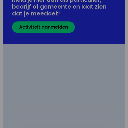
bedrijf of gemeente en laat zien
dat je meedoet!
Activiteit aanmelden