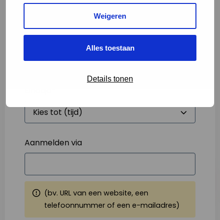
Weigeren
Starttijd
*
Alles toestaan
Details tonen
Eindtijd
*
Aanmelden via
(bv. URL van een website, een
telefoonnummer of een e-mailadres)