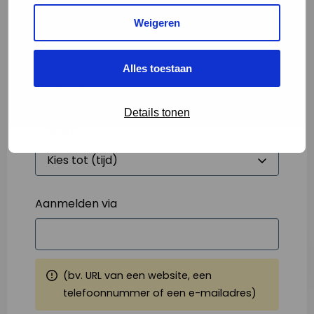
Weigeren
Starttijd
*
Alles toestaan
Details tonen
Eindtijd
*
Aanmelden via
(bv. URL van een website, een
telefoonnummer of een e-mailadres)