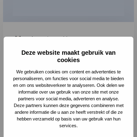
"
*
" geeft vereiste velden aan
Deze website maakt gebruik van
1
2
3
cookies
Korte omschrijving van de activiteit
*
We gebruiken cookies om content en advertenties te
personaliseren, om functies voor social media te bieden
en om ons websiteverkeer te analyseren. Ook delen we
informatie over uw gebruik van onze site met onze
Volledige omschrijving
*
partners voor social media, adverteren en analyse.
Deze partners kunnen deze gegevens combineren met
andere informatie die u aan ze heeft verstrekt of die ze
hebben verzameld op basis van uw gebruik van hun
services.