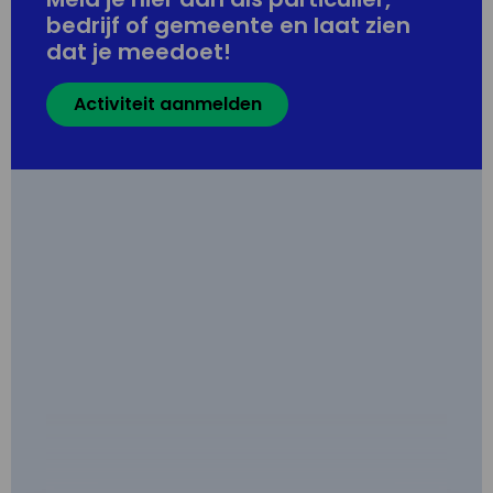
bedrijf of gemeente en laat zien
dat je meedoet!
Activiteit aanmelden