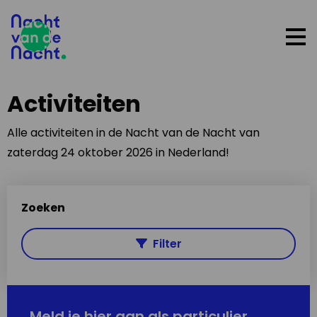
Op
me
Activiteiten
Alle activiteiten in de Nacht van de Nacht van
zaterdag 24 oktober 2026 in Nederland!
Zoeken
Filter
Meld je hier aan als particulier,