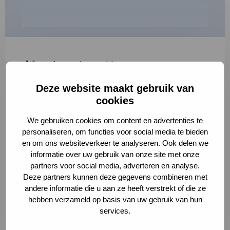
"
*
" geeft vereiste velden aan
Deze website maakt gebruik van
1
2
3
cookies
Korte omschrijving van de activiteit
*
We gebruiken cookies om content en advertenties te
personaliseren, om functies voor social media te bieden
en om ons websiteverkeer te analyseren. Ook delen we
informatie over uw gebruik van onze site met onze
Volledige omschrijving
*
partners voor social media, adverteren en analyse.
Deze partners kunnen deze gegevens combineren met
andere informatie die u aan ze heeft verstrekt of die ze
hebben verzameld op basis van uw gebruik van hun
services.