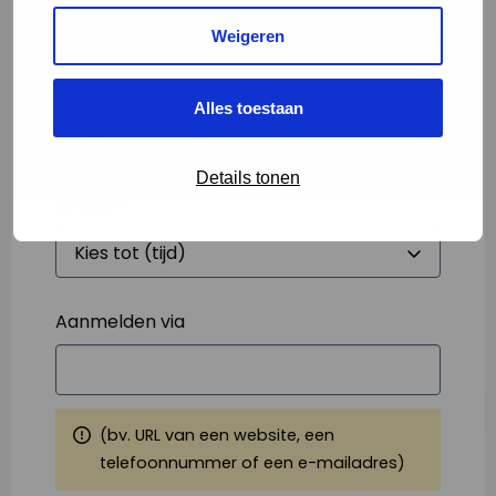
Weigeren
Starttijd
*
Alles toestaan
Details tonen
Eindtijd
*
Aanmelden via
(bv. URL van een website, een
telefoonnummer of een e-mailadres)