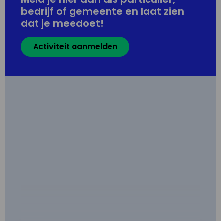
bedrijf of gemeente en laat zien
dat je meedoet!
Activiteit aanmelden