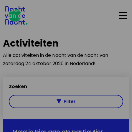
Op
me
Activiteiten
Alle activiteiten in de Nacht van de Nacht van
zaterdag 24 oktober 2026 in Nederland!
Zoeken
Filter
Meld je hier aan als particulier,