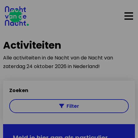
Op
me
Activiteiten
Alle activiteiten in de Nacht van de Nacht van
zaterdag 24 oktober 2026 in Nederland!
Zoeken
Filter
Meld je hier aan als particulier,