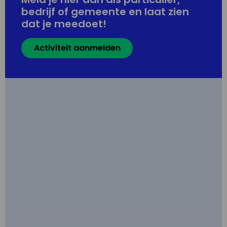
bedrijf of gemeente en laat zien
dat je meedoet!
Activiteit aanmelden