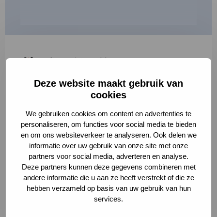
"
*
" geeft vereiste velden aan
Deze website maakt gebruik van
1
2
3
cookies
Korte omschrijving van de activiteit
*
We gebruiken cookies om content en advertenties te
personaliseren, om functies voor social media te bieden
en om ons websiteverkeer te analyseren. Ook delen we
informatie over uw gebruik van onze site met onze
Volledige omschrijving
*
partners voor social media, adverteren en analyse.
Deze partners kunnen deze gegevens combineren met
andere informatie die u aan ze heeft verstrekt of die ze
hebben verzameld op basis van uw gebruik van hun
services.