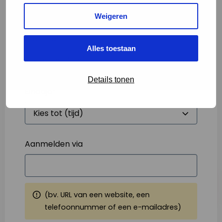
Weigeren
Starttijd
*
Alles toestaan
Details tonen
Eindtijd
*
Aanmelden via
(bv. URL van een website, een
telefoonnummer of een e-mailadres)