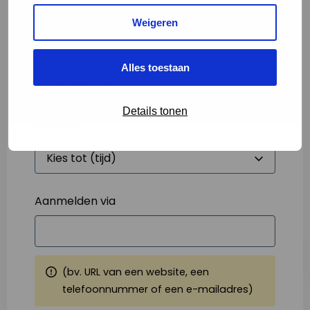
Weigeren
Starttijd
*
Alles toestaan
Details tonen
Eindtijd
*
Aanmelden via
(bv. URL van een website, een
telefoonnummer of een e-mailadres)