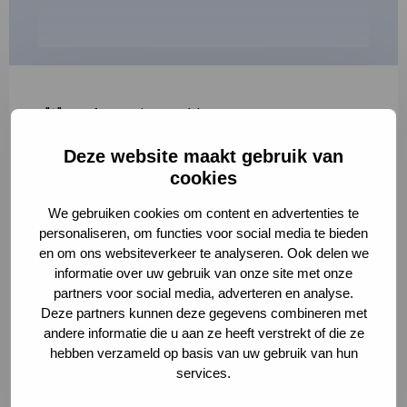
"
*
" geeft vereiste velden aan
Deze website maakt gebruik van
1
2
3
cookies
Korte omschrijving van de activiteit
*
We gebruiken cookies om content en advertenties te
personaliseren, om functies voor social media te bieden
en om ons websiteverkeer te analyseren. Ook delen we
informatie over uw gebruik van onze site met onze
Volledige omschrijving
*
partners voor social media, adverteren en analyse.
Deze partners kunnen deze gegevens combineren met
andere informatie die u aan ze heeft verstrekt of die ze
hebben verzameld op basis van uw gebruik van hun
services.