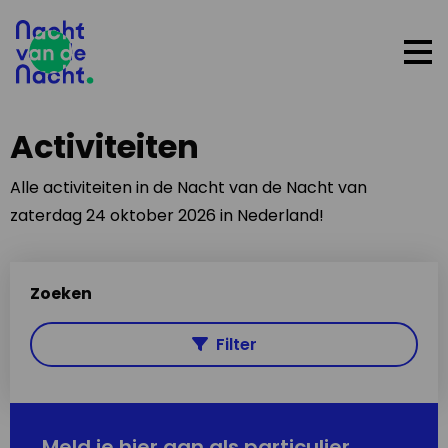
Op
me
Activiteiten
Alle activiteiten in de Nacht van de Nacht van
zaterdag 24 oktober 2026 in Nederland!
Zoeken
Filter
Meld je hier aan als particulier,