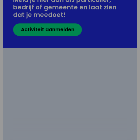
bedrijf of gemeente en laat zien
dat je meedoet!
Activiteit aanmelden