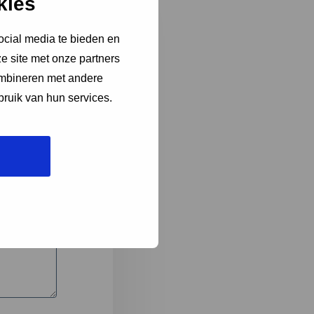
kies
ocial media te bieden en
e site met onze partners
3
ombineren met andere
bruik van hun services.