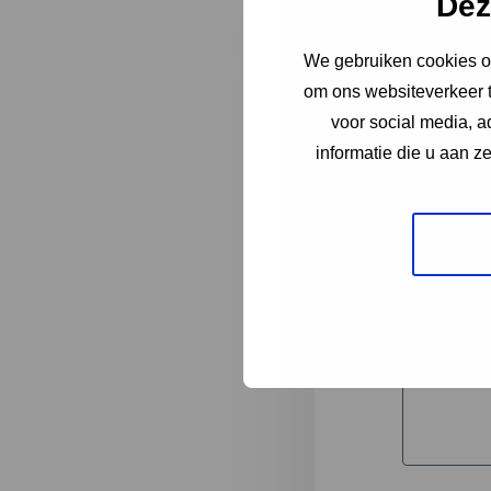
Dez
We gebruiken cookies om
"
*
" geeft 
om ons websiteverkeer t
1
voor social media, 
informatie die u aan z
Korte omsc
Volledige 