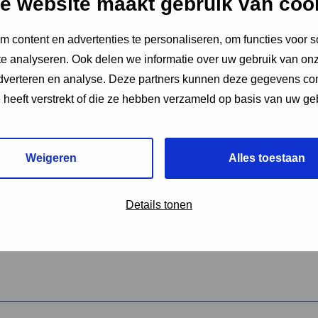
e website maakt gebruik van coo
 content en advertenties te personaliseren, om functies voor s
vereiste velden aan
e analyseren. Ook delen we informatie over uw gebruik van onz
2
adverteren en analyse. Deze partners kunnen deze gegevens c
e heeft verstrekt of die ze hebben verzameld op basis van uw ge
hrijving van de activiteit
*
Weigeren
Alles toestaan
omschrijving
*
Details tonen