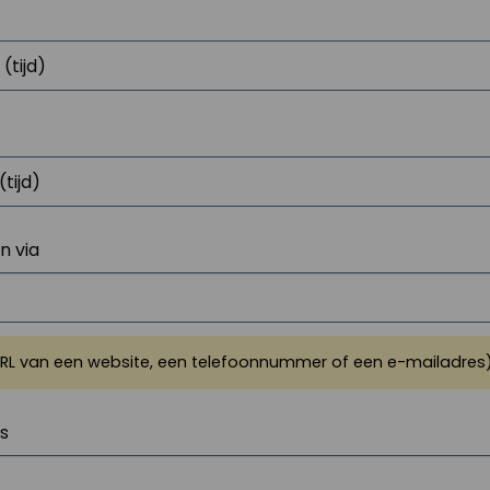
 via
URL van een website, een telefoonnummer of een e-mailadres
js