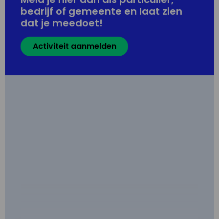
bedrijf of gemeente en laat zien
dat je meedoet!
Activiteit aanmelden