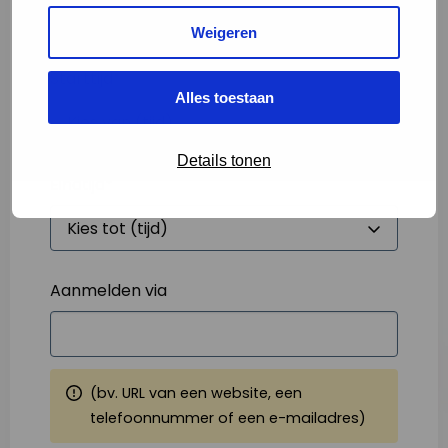
Weigeren
Starttijd
*
Alles toestaan
Details tonen
Eindtijd
*
Aanmelden via
(bv. URL van een website, een
telefoonnummer of een e-mailadres)