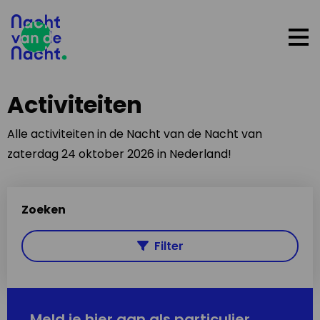
Op
me
Activiteiten
Alle activiteiten in de Nacht van de Nacht van
zaterdag 24 oktober 2026 in Nederland!
Zoeken
Filter
Meld je hier aan als particulier,