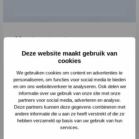
"
*
" geeft vereiste velden aan
Deze website maakt gebruik van
1
2
3
cookies
Korte omschrijving van de activiteit
*
We gebruiken cookies om content en advertenties te
personaliseren, om functies voor social media te bieden
en om ons websiteverkeer te analyseren. Ook delen we
informatie over uw gebruik van onze site met onze
Volledige omschrijving
*
partners voor social media, adverteren en analyse.
Deze partners kunnen deze gegevens combineren met
andere informatie die u aan ze heeft verstrekt of die ze
hebben verzameld op basis van uw gebruik van hun
services.