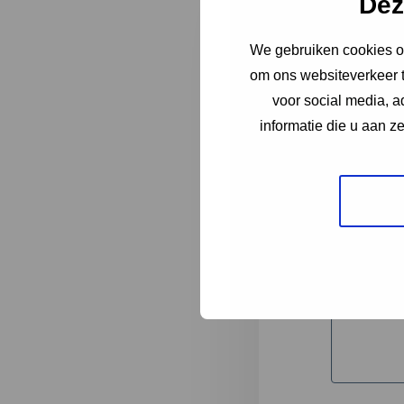
Dez
We gebruiken cookies om
"
*
" geeft 
om ons websiteverkeer t
1
voor social media, 
informatie die u aan z
Korte omsc
Volledige 