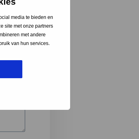
kies
ocial media te bieden en
e site met onze partners
3
ombineren met andere
bruik van hun services.