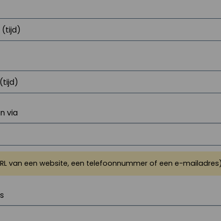
 via
URL van een website, een telefoonnummer of een e-mailadres
js