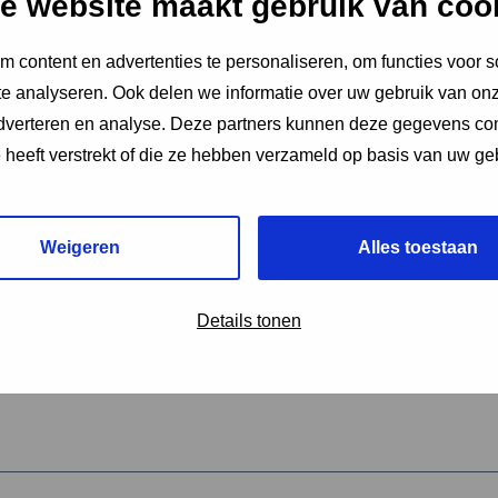
e website maakt gebruik van coo
 content en advertenties te personaliseren, om functies voor s
vereiste velden aan
e analyseren. Ook delen we informatie over uw gebruik van onz
2
adverteren en analyse. Deze partners kunnen deze gegevens c
e heeft verstrekt of die ze hebben verzameld op basis van uw ge
hrijving van de activiteit
*
Weigeren
Alles toestaan
omschrijving
*
Details tonen